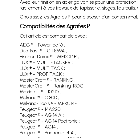
Avec leur finition en acier galvanisé pour une protection
facilement à vos travaux de tapisserie, sièges, fauteuils,
Choisissez les Agrafes P pour disposer d’un consommabl
Compatibilités des Agrafes P
Cet article est compatible avec :
AEG ® - Powertac 16 ;
Duo-Fast ® - CT859A ;
Fischer-Darex ® - MEKC14P ;
LUX ® - MULTI-TACKER ;
LUX ® - MULTITACK ;
LUX ® - PROFITACK ;
MasterCraft ® - RANKING ;
MasterCraft ® - Ranking-ROC ;
Maxicraft ® - 10210 ;
Mekano ® - C 300 ;
Mekano-Tools ® - MEKC14P ;
Peugeot ® - 14A220 ;
Peugeot ® - AG 14 A ;
Peugeot ® - AG 14 Pactronic ;
Peugeot ® - AG14 ;
Peugeot ® - Pactronic 14 A ;