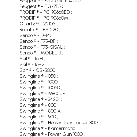
Peugeot ® - Pactronic 14A220 ;
Peugeot ® - TG-7115 ;
PRODIF ® - PC 90660BD ;
PRODIF ® - PC 90660M ;
Quartz ® - 221061 ;
Rocafix ® - ES 220 ;
Senco ® - DFP ;
Senco ® - F75-BP ;
Senco ® - F75-SISAL ;
Senco ® - MODEL-J ;
Skil ® - 16 H ;
Skil ® - 16H2 ;
Spit ® - CS-5000 ;
Swingline ® - 050 ;
Swingline ® - 1000 ;
Swingline ® - 10060 ;
Swingline ® - 198050ET ;
Swingline ® - 34201 ;
Swingline ® - 800 ;
Swingline ® - 800 X ;
Swingline ® - 900 ;
Swingline ® - Heavy Duty Tacker 800 ;
Swingline ® - Klamermatic ;
Swingline ® - Power Gun 1000 ;