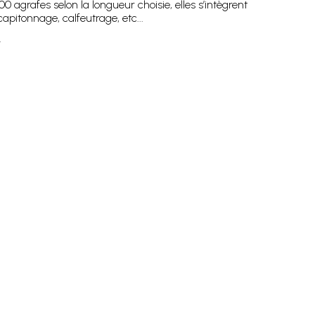
 agrafes selon la longueur choisie, elles s’intègrent
capitonnage, calfeutrage, etc...
.