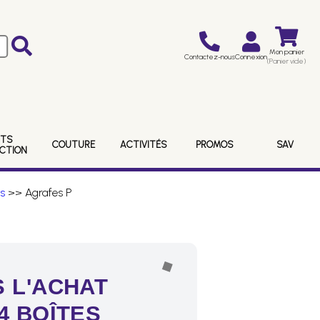
Mon panier
Contactez-nous
Connexion
(Panier vide)
ITS
COUTURE
ACTIVITÉS
PROMOS
SAV
ECTION
s
>> Agrafes P
 L'ACHAT
4 BOÎTES