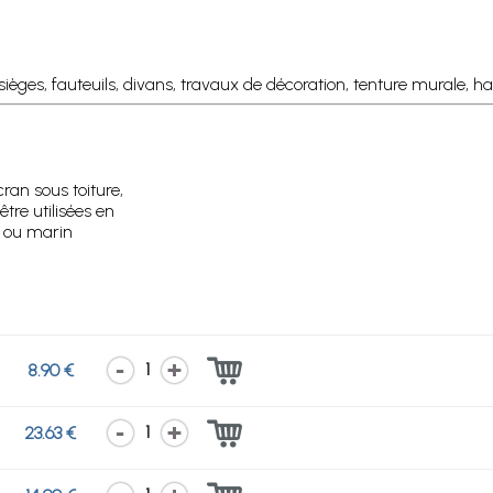
ièges, fauteuils, divans, travaux de décoration, tenture murale, hab
cran sous toiture,
être utilisées en
e ou marin
1
8.90 €
1
23.63 €