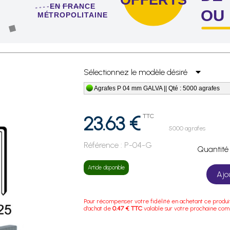
EN FRANCE
OU
MÉTROPOLITAINE
 de 4 sachets ou boîtes d'agrafes ou de pointes !
Sélectionnez le modèle désiré
Agrafes P 04 mm GALVA || Qté : 5000 agrafes
23.63 €
TTC
5000 agrafes
Référence :
P-04-G
Quanti
Article disponible
Ajo
Pour récompenser votre fidélité en achetant ce produi
d'achat de
0.47 € TTC
valable sur votre prochaine co