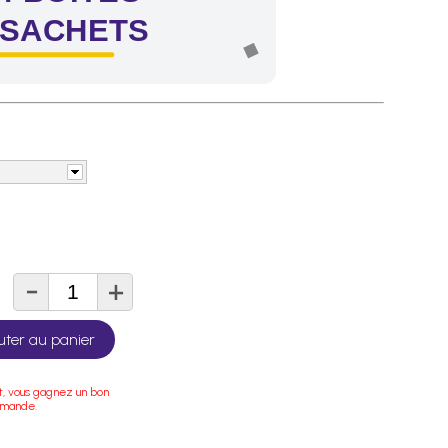
 SACHETS
-
+
té
uter au panier
t, vous gagnez un bon
mmande.