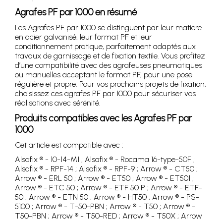
Agrafes PF par 1000 en résumé
Les Agrafes PF par 1000 se distinguent par leur matière
en acier galvanisé, leur format PF et leur
conditionnement pratique, parfaitement adaptés aux
travaux de garnissage et de fixation textile. Vous profitez
d’une compatibilité avec des agrafeuses pneumatiques
ou manuelles acceptant le format PF, pour une pose
régulière et propre. Pour vos prochains projets de fixation,
choisissez ces agrafes PF par 1000 pour sécuriser vos
réalisations avec sérénité.
Produits compatibles avec les Agrafes PF par
1000
Cet article est compatible avec :
Alsafix ® - 10-14-M1 ; Alsafix ® - Rocama 16-type-50F ;
Alsafix ® - RPF-14 ; Alsafix ® - RPF-9 ; Arrow ® - CT50 ;
Arrow ® - ERL 50 ; Arrow ® - ET50 ; Arrow ® - ET501 ;
Arrow ® - ETC 50 ; Arrow ® - ETF 50 P ; Arrow ® - ETF-
50 ; Arrow ® - ETN 50 ; Arrow ® - HT50 ; Arrow ® - PS-
5100 ; Arrow ® - T-50-PBN ; Arrow ® - T50 ; Arrow ® -
T50-PBN ; Arrow ® - T50-RED ; Arrow ® - T50X ; Arrow