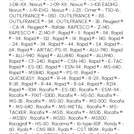
J-08-XX ; Novus ® - J-09-XX ; Novus ® - J-105 EADHG ;
Novus ® - J-19-EHG ; Novus ® - J-25 ; Omer ® - T50-16 ;
OUTILFRANCE ® - 050 ; OUTILFRANCE ® - 155 ;
OUTILFRANCE ® - 34 ; OUTILFRANCE ® - 35 ; Peugeot ®
- CA 14 ; Peugeot ® - Rafale ; RAPESCO ® - Z-140 ;
RAPESCO ® - Z-140-P ; Rapid ® - 11 ; Rapid ® - 114 ; Rapid
® - 114 ; Rapid ® - 132 ; Rapid ® - 14 ; Rapid ® - 140 ; Rapid ®
- 24 ; Rapid ® - 34 ; Rapid ® - 44 ; Rapid ® - 54 ; Rapid ® -
64 ; Rapid ® - AIRTAC-PS-111 ; Rapid ® - ALU-740 ; Rapid
® - ALU-940 ; Rapid ® - ALU840 ; Rapid ® - ALU940 ;
Rapid ® - CF-240 ; Rapid ® - CSN-140 ; Rapid ® - E-TAC ;
Rapid ® - ES-130 ; Rapid ® - ESN-114 ; Rapid ® - MS-640 ;
Rapid ® - MS840 ; Rapid ® - PS-111 ; Rapid ® -
QUICKEASY ; Rapid ® - R-14 ; Rapid ® - R-211 ; Rapid ® -
R-311 ; Rapid ® - R-44 ; Rapid ® - R-64 ; Rapid ® - R214 ;
Rapid ® - R34 ; Rocafix ® - ES-130 ; Rocafix ® - ESM-114 ;
Rocafix ® - FIXIT-S300 ; Rocafix ® - HS-50 ; Rocafix ® -
MS-35 ; Rocafix ® - MS-50 ; Rocafix ® - MS-500 ; Rocafix
® - MS-640 ; Rocafix ® - MS-METAL ; Rocafix ® - MS-
TACKER ; Rocafix ® - MS15 ; Rocafix ® - MS35 ; Rocafix ®
- MS35V ; Rocafix ® - MS50 ; Rocafix ® - MS500 ;
Rocagraf ® - HS-50 ; Rocama ® - 16-type-50F ; Rondy ® -
60 ; Ryobi ® - CNS 1801 ; Ryobi ® - CST 180M ; Ryobi ® -