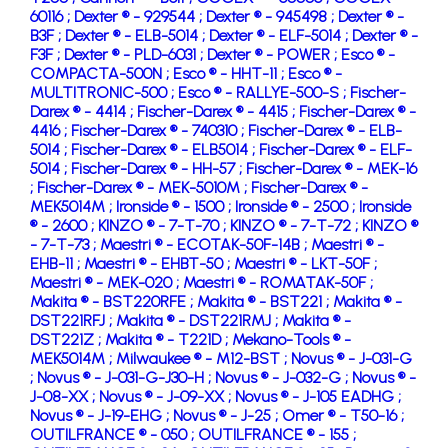
60116 ;
Dexter ® - 929544 ;
Dexter ® - 945498 ;
Dexter ® -
B3F ;
Dexter ® - ELB-5014 ;
Dexter ® - ELF-5014 ;
Dexter ® -
F3F ;
Dexter ® - PLD-6031 ;
Dexter ® - POWER ;
Esco ® -
COMPACTA-500N ;
Esco ® - HHT-11 ;
Esco ® -
MULTITRONIC-500 ;
Esco ® - RALLYE-500-S ;
Fischer-
Darex ® - 4414 ;
Fischer-Darex ® - 4415 ;
Fischer-Darex ® -
4416 ;
Fischer-Darex ® - 740310 ;
Fischer-Darex ® - ELB-
5014 ;
Fischer-Darex ® - ELB5014 ;
Fischer-Darex ® - ELF-
5014 ;
Fischer-Darex ® - HH-57 ;
Fischer-Darex ® - MEK-16
;
Fischer-Darex ® - MEK-5010M ;
Fischer-Darex ® -
MEK5014M ;
Ironside ® - 1500 ;
Ironside ® - 2500 ;
Ironside
® - 2600 ;
KINZO ® - 7-T-70 ;
KINZO ® - 7-T-72 ;
KINZO ®
- 7-T-73 ;
Maestri ® - ECOTAK-50F-14B ;
Maestri ® -
EHB-11 ;
Maestri ® - EHBT-50 ;
Maestri ® - LKT-50F ;
Maestri ® - MEK-020 ;
Maestri ® - ROMATAK-50F ;
Makita ® - BST220RFE ;
Makita ® - BST221 ;
Makita ® -
DST221RFJ ;
Makita ® - DST221RMJ ;
Makita ® -
DST221Z ;
Makita ® - T221D ;
Mekano-Tools ® -
MEK5014M ;
Milwaukee ® - M12-BST ;
Novus ® - J-031-G
;
Novus ® - J-031-G-J30-H ;
Novus ® - J-032-G ;
Novus ® -
J-08-XX ;
Novus ® - J-09-XX ;
Novus ® - J-105 EADHG ;
Novus ® - J-19-EHG ;
Novus ® - J-25 ;
Omer ® - T50-16 ;
OUTILFRANCE ® - 050 ;
OUTILFRANCE ® - 155 ;