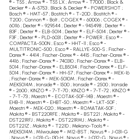
® - T55 ; Arrow ® - T55 LX ; Arrow ® - T7000 ; Black &
Decker ® - A-5753 ; Black & Decker ® - POWERSHOT ;
Bosch ® - HMT-57 ; Bostitch ® - T-20D ; Bostitch ® -
T200 ; Cannon ® - Bolt ; COGEX ® - 60006 ; COGEX ® -
60116 ; Dexter ® - 929544 ; Dexter ® - 945498 ; Dexter ® -
B3F ; Dexter ® - ELB-5014 ; Dexter ® - ELF-5014 ; Dexter ® -
F3F ; Dexter ® - PLD-6031 ; Dexter ® - POWER ; Esco ® -
COMPACTA-500N ; Esco ® - HHT-11 ; Esco ® -
MULTITRONIC-500 ; Esco ® - RALLYE-500-S ; Fischer-
Darex ® - 4414 ; Fischer-Darex ® - 4415 ; Fischer-Darex ® -
4416 ; Fischer-Darex ® - 740310 ; Fischer-Darex ® - ELB-
5014 ; Fischer-Darex ® - ELB5014 ; Fischer-Darex ® - ELF-
5014 ; Fischer-Darex ® - HH-57 ; Fischer-Darex ® - MEK-16
; Fischer-Darex ® - MEK-5010M ; Fischer-Darex ® -
MEK5014M ; Ironside ® - 1500 ; Ironside ® - 2500 ; Ironside
® - 2600 ; KINZO ® - 7-T-70 ; KINZO ® - 7-T-72 ; KINZO ®
- 7-T-73 ; Maestri ® - ECOTAK-50F-14B ; Maestri ® -
EHB-11 ; Maestri ® - EHBT-50 ; Maestri ® - LKT-50F ;
Maestri ® - MEK-020 ; Maestri ® - ROMATAK-50F ;
Makita ® - BST220RFE ; Makita ® - BST221 ; Makita ® -
DST221RFJ ; Makita ® - DST221RMJ ; Makita ® -
DST221Z ; Makita ® - T221D ; Mekano-Tools ® -
MEK5014M ; Milwaukee ® - M12-BST ; Novus ® - J-031-G
; Novus ® - J-031-G-J30-H ; Novus ® - J-032-G ; Novus ® -