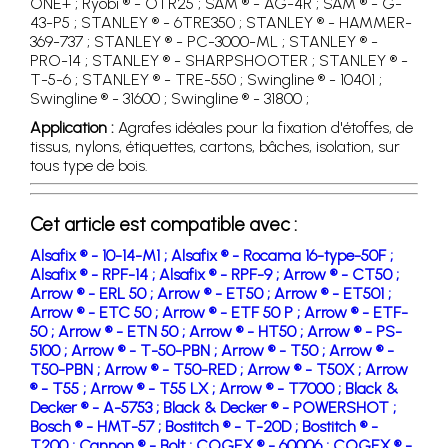
ONE+ ; Ryobi ® - OTR25 ; SAM ® - AG-4R ; SAM ® - G-
43-P5 ; STANLEY ® - 6TRE350 ; STANLEY ® - HAMMER-
369-737 ; STANLEY ® - PC-3000-ML ; STANLEY ® -
PRO-14 ; STANLEY ® - SHARPSHOOTER ; STANLEY ® -
T-5-6 ; STANLEY ® - TRE-550 ; Swingline ® - 10401 ;
Swingline ® - 31600 ; Swingline ® - 31800 ;
Application :
Agrafes idéales pour la fixation d'étoffes, de
tissus, nylons, étiquettes, cartons, bâches, isolation, sur
tous type de bois.
Cet article est compatible avec :
Alsafix ® - 10-14-M1 ;
Alsafix ® - Rocama 16-type-50F ;
Alsafix ® - RPF-14 ;
Alsafix ® - RPF-9 ;
Arrow ® - CT50 ;
Arrow ® - ERL 50 ;
Arrow ® - ET50 ;
Arrow ® - ET501 ;
Arrow ® - ETC 50 ;
Arrow ® - ETF 50 P ;
Arrow ® - ETF-
50 ;
Arrow ® - ETN 50 ;
Arrow ® - HT50 ;
Arrow ® - PS-
5100 ;
Arrow ® - T-50-PBN ;
Arrow ® - T50 ;
Arrow ® -
T50-PBN ;
Arrow ® - T50-RED ;
Arrow ® - T50X ;
Arrow
® - T55 ;
Arrow ® - T55 LX ;
Arrow ® - T7000 ;
Black &
Decker ® - A-5753 ;
Black & Decker ® - POWERSHOT ;
Bosch ® - HMT-57 ;
Bostitch ® - T-20D ;
Bostitch ® -
T200 ;
Cannon ® - Bolt ;
COGEX ® - 60006 ;
COGEX ® -