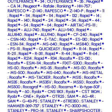
OUTILFRANCE ® - 34 ;
OUTILFRANCE ® - 35 ;
Peugeot ®
- CA 14 ;
Peugeot ® - Rafale ;
Ranking ® - HH-757 ;
RAPESCO ® - Z-140 ;
RAPESCO ® - Z-140-P ;
Rapid ® - 11
;
Rapid ® - 114 ;
Rapid ® - 114 ;
Rapid ® - 132 ;
Rapid ® - 14 ;
Rapid ® - 140 ;
Rapid ® - 24 ;
Rapid ® - 34 ;
Rapid ® - 44 ;
Rapid ® - 54 ;
Rapid ® - 64 ;
Rapid ® - AIRTAC-PS-111 ;
Rapid ® - ALU-740 ;
Rapid ® - ALU-940 ;
Rapid ® -
ALU840 ;
Rapid ® - ALU940 ;
Rapid ® - CF-240 ;
Rapid ®
- CSN-140 ;
Rapid ® - E-TAC ;
Rapid ® - ES-130 ;
Rapid ®
- ESN-114 ;
Rapid ® - MS-640 ;
Rapid ® - MS840 ;
Rapid ®
- PS-111 ;
Rapid ® - QUICKEASY ;
Rapid ® - R-14 ;
Rapid ® -
R-211 ;
Rapid ® - R-311 ;
Rapid ® - R-44 ;
Rapid ® - R-64 ;
Rapid ® - R214 ;
Rapid ® - R34 ;
Rocafix ® - ES-130 ;
Rocafix ® - ESM-114 ;
Rocafix ® - FIXIT-S300 ;
Rocafix ® -
HS-50 ;
Rocafix ® - MS-35 ;
Rocafix ® - MS-50 ;
Rocafix ®
- MS-500 ;
Rocafix ® - MS-640 ;
Rocafix ® - MS-METAL
;
Rocafix ® - MS-TACKER ;
Rocafix ® - MS15 ;
Rocafix ® -
MS35 ;
Rocafix ® - MS35V ;
Rocafix ® - MS50 ;
Rocafix ® -
MS500 ;
Rocagraf ® - HS-50 ;
Rocama ® - 16-type-50F ;
Rondy ® - 60 ;
Ryobi ® - CNS 1801 ;
Ryobi ® - CST 180M ;
Ryobi ® - ONE+ ;
Ryobi ® - OTR25 ;
SAM ® - AG-4R ;
SAM ® - G-43-P5 ;
STANLEY ® - 6TRE350 ;
STANLEY ® -
HAMMER-369-737 ;
STANLEY ® - PC-3000-ML ;
STANLEY ® - PRO-14 ;
STANLEY ® - SHARPSHOOTER ;