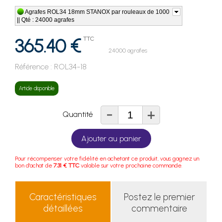
Agrafes ROL34 18mm STANOX par rouleaux de 1000
|| Qté : 24000 agrafes
365.40 €
TTC
24000 agrafes
Référence :
ROL34-18
Article disponible
-
+
Quantité
Ajouter au panier
Pour récompenser votre fidélité en achetant ce produit, vous gagnez un
bon d'achat de
7.31 € TTC
valable sur votre prochaine commande.
Caractéristiques
Postez le premier
détaillées
commentaire