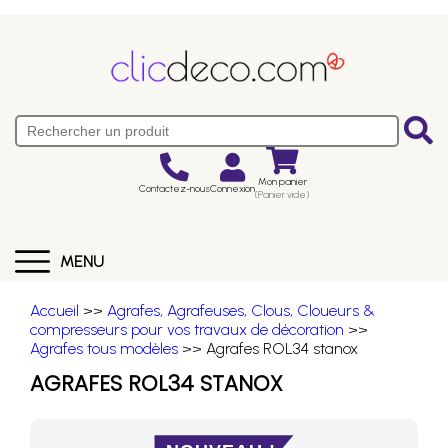
Mon panier
Contactez-nous
Connexion
(Panier vide)
MENU
Accueil
>>
Agrafes, Agrafeuses, Clous, Cloueurs &
compresseurs pour vos travaux de décoration
>>
Agrafes tous modèles
>> Agrafes ROL34 stanox
AGRAFES ROL34 STANOX
NOUVEAU !