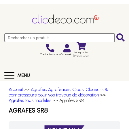
Mon panier
Contactez-nous
Connexion
(Panier vide)
MENU
Accueil
>>
Agrafes, Agrafeuses, Clous, Cloueurs &
compresseurs pour vos travaux de décoration
>>
Agrafes tous modèles
>> Agrafes SR8
AGRAFES SR8
NOUVEAU !