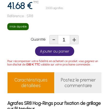
41.68 €
TTC
2500 agrafes
Référence :
SR8
Article disponible
-
+
Quantité
Ajouter au panier
Pour récompenser votre fidélité en achetant ce produit, vous gagnez un
bon d'achat de
0.83 € TTC
valable sur votre prochaine commande.
Caractéristiques
Postez le premier
détaillées
commentaire
Agrafes SR8 Hog-Rings pour fixation de grillage
sur fil tendeur