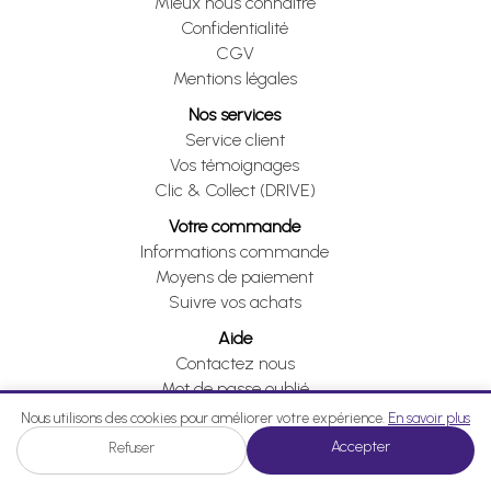
Mieux nous connaître
Confidentialité
CGV
Mentions légales
Nos services
Service client
Vos témoignages
Clic & Collect (DRIVE)
Votre commande
Informations commande
Moyens de paiement
Suivre vos achats
Aide
Contactez nous
Mot de passe oublié
Je me rétracte
Nous utilisons des cookies pour améliorer votre expérience.
En savoir plus
Accepter
Refuser
Je me rétracte