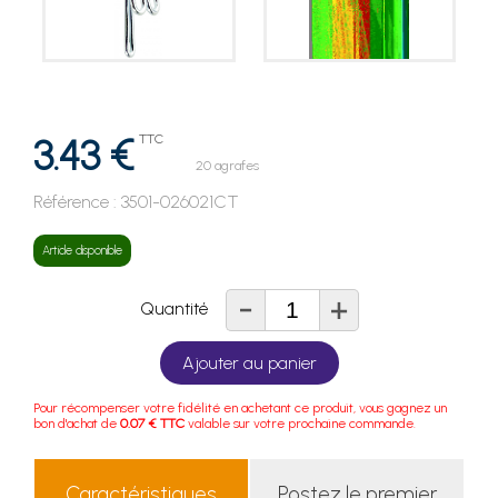
3.43 €
TTC
20 agrafes
Référence :
3501-026021CT
Article disponible
-
+
Quantité
Ajouter au panier
Pour récompenser votre fidélité en achetant ce produit, vous gagnez un
bon d'achat de
0.07 € TTC
valable sur votre prochaine commande.
Caractéristiques
Postez le premier