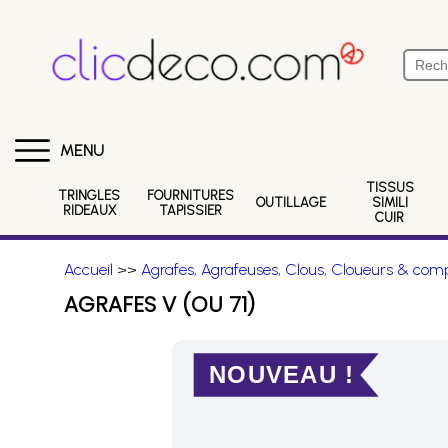
MENU
TISSUS
TRINGLES
FOURNITURES
OUTILLAGE
SIMILI
RIDEAUX
TAPISSIER
CUIR
Accueil
>>
Agrafes, Agrafeuses, Clous, Cloueurs & comp
AGRAFES V (OU 71)
NOUVEAU !