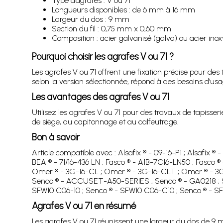
Type d’agrafes : V ou 71
Longueurs disponibles : de 6 mm à 16 mm
Largeur du dos : 9 mm
Section du fil : 0,75 mm x 0,60 mm
Composition : acier galvanisé (galva) ou acier inoxy
Pourquoi choisir les agrafes V ou 71 ?
Les agrafes V ou 71 offrent une fixation précise pour des
selon la version sélectionnée, répond à des besoins d’usa
Les avantages des agrafes V ou 71
Utilisez les agrafes V ou 71 pour des travaux de tapisseri
de siège, au capitonnage et au calfeutrage.
Bon à savoir
Article compatible avec : Alsafix ® - 09-16-P1 ; Alsafix ® 
BEA ® - 71/16-436 LN ; Fasco ® - A1B-7C16-LN50 ; Fasco ®
Omer ® - 3G-16-CL ; Omer ® - 3G-16-CLT ; Omer ® - 3G-
Senco ® - ACCUSET-A50-SERIES ; Senco ® - GA0218 ; Se
SFW10 C06-10 ; Senco ® - SFW10 C06-C10 ; Senco ® - SF
Agrafes V ou 71 en résumé
Les agrafes V ou 71 réunissent une largeur du dos de 9