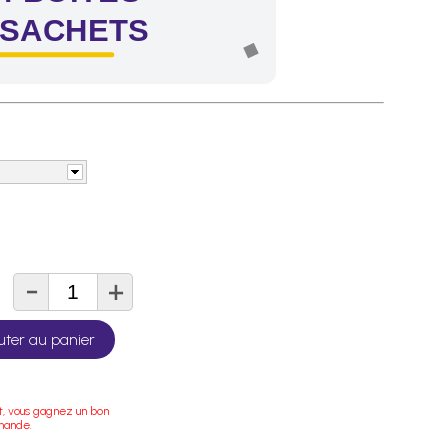
 SACHETS
-
+
té
uter au panier
t, vous gagnez un bon
mande.