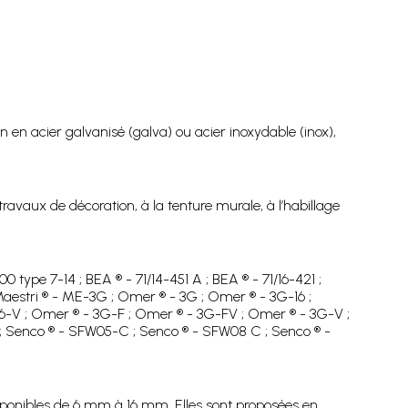
n en acier galvanisé (galva) ou acier inoxydable (inox),
travaux de décoration, à la tenture murale, à l’habillage
0 type 7-14 ; BEA ® - 71/14-451 A ; BEA ® - 71/16-421 ;
 Maestri ® - ME-3G ; Omer ® - 3G ; Omer ® - 3G-16 ;
-V ; Omer ® - 3G-F ; Omer ® - 3G-FV ; Omer ® - 3G-V ;
 Senco ® - SFW05-C ; Senco ® - SFW08 C ; Senco ® -
sponibles de 6 mm à 16 mm. Elles sont proposées en