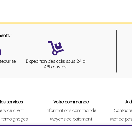
ents :
sécurisé
Expédition des colis sous 24 à
48h ouvrés.
Nos services
Votre commande
Ai
ervice client
Informations commande
Contact
s témoignages
Moyens de paiement
Mot de pas
& Collect (DRIVE)
Suivre vos achats
Je me ré