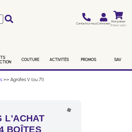
Mon panier
Contactez-nous
Connexion
(Panier vide)
ITS
COUTURE
ACTIVITÉS
PROMOS
SAV
ECTION
s
>> Agrafes V (ou 71)
 L'ACHAT
4 BOÎTES