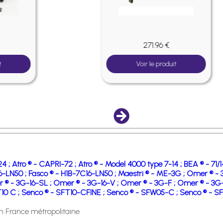
271.96 €
Voir le produit
24 ;
Atro ® - CAPRI-72 ;
Atro ® - Model 4000 type 7-14 ;
BEA ® - 71/
6-LN50 ;
Fasco ® - H1B-7C16-LN50 ;
Maestri ® - ME-3G ;
Omer ® - 
 ® - 3G-16-SL ;
Omer ® - 3G-16-V ;
Omer ® - 3G-F ;
Omer ® - 3G
10 C ;
Senco ® - SFT10-CFINE ;
Senco ® - SFW05-C ;
Senco ® - S
en France métropolitaine