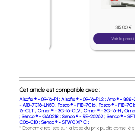
0 €
315.00 €
roduit
Voir le produit
Cet article est compatible avec :
Alsafix ® - 09-16-P1 ;
Alsafix ® - 09-16-PL2 ;
Atro ® - 888-
- A1B-7C16-LN50 ;
Fasco ® - F1B-7C16 ;
Fasco ® - F1B-7C1
16-CLT ;
Omer ® - 3G-16-CLV ;
Omer ® - 3G-16-H ;
Omer
;
Senco ® - GA0218 ;
Senco ® - RE-26262 ;
Senco ® - SFT
C06-C10 ;
Senco ® - SFW10 XP C ;
* Economie réalisée sur la base du prix public conseillé 