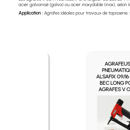
acier galvanisé (galva) ou acier inoxydable (inox), selon
Application :
Agrafes idéales pour travaux de tapisserie, s
EUSE
AGRAFEUSE
TIQUE
PNEUMATIQUE
/16 P2 -
ALSAFIX 09/16 PL3 -
T POUR
BEC LONG POUR
V OU 71
AGRAFES V OU 71