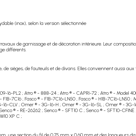
dable (inox), selon la version sélectionnée
 travaux de garnissage et de décoration intérieure. Leur compositio
ge différents.
e, de sièges, de fauteuils et de divans. Elles conviennent aussi aux 
- 09-16-PL2 ; Atro ® - 888-24 ; Atro ® - CAPRI-72 ; Atro ® - Model 400
 - F1B-7C16 ; Fasco ® - F1B-7C16-LN50 ; Fasco ® - H1B-7C16-LN50 ;
16-CLV ; Omer ® - 3G-16-H ; Omer ® - 3G-16-SL ; Omer ® - 3G-16
nco ® - RE-26262 ; Senco ® - SFT10 C ; Senco ® - SFT10-CFINE ;
W10 XP C ;
 mm, une section du fil de 0,75 mm x 0,60 mm et des longueurs di