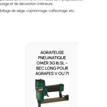
ssage et de décoration intérieure.
billage de siège, capitonnage, calfeutrage, etc…
AGRAFEUSE
PNEUMATIQUE
OMER 3G.16.SL -
AL
BEC LONG POUR
B
AGRAFES V OU 71
A