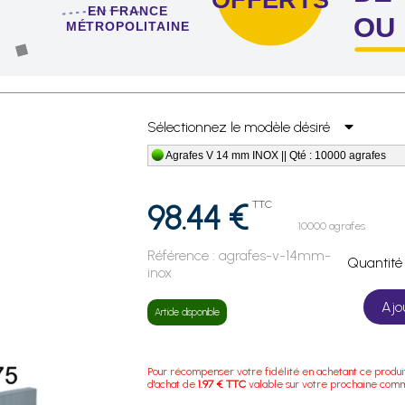
EN FRANCE
OU
MÉTROPOLITAINE
 de 4 sachets ou boîtes d'agrafes ou de pointes !
Sélectionnez le modèle désiré
Agrafes V 14 mm INOX || Qté : 10000 agrafes
98.44 €
TTC
10000 agrafes
Référence :
agrafes-v-14mm-
Quanti
inox
Ajo
Article disponible
Pour récompenser votre fidélité en achetant ce produi
d'achat de
1.97 € TTC
valable sur votre prochaine com