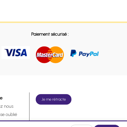
Paiement sécurisé :
de
Je me rétracte
ez nous
se oublié
tracte