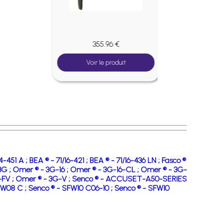
355.96 €
Voir le produit
14-451 A ;
BEA ® - 71/16-421 ;
BEA ® - 71/16-436 LN ;
Fasco ®
3G ;
Omer ® - 3G-16 ;
Omer ® - 3G-16-CL ;
Omer ® - 3G-
-FV ;
Omer ® - 3G-V ;
Senco ® - ACCUSET-A50-SERIES
FW08 C ;
Senco ® - SFW10 C06-10 ;
Senco ® - SFW10