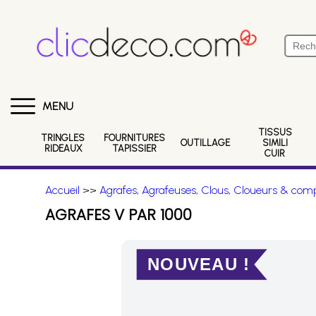
MENU
TISSUS
TRINGLES
FOURNITURES
OUTILLAGE
SIMILI
RIDEAUX
TAPISSIER
CUIR
Accueil
>>
Agrafes, Agrafeuses, Clous, Cloueurs & comp
AGRAFES V PAR 1000
NOUVEAU !