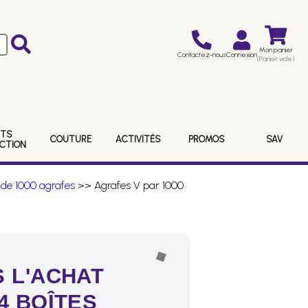
Mon panier
Contactez-nous
Connexion
(Panier vide)
ITS
COUTURE
ACTIVITÉS
PROMOS
SAV
ECTION
 de 1000 agrafes
>> Agrafes V par 1000
 L'ACHAT
4 BOÎTES