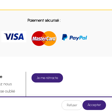
Paiement sécurisé :
de
Je me rétracte
ez nous
se oublié
tracte
Accepter
Refuser