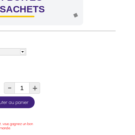
 SACHETS
-
+
té
uter au panier
t, vous gagnez un bon
mmande.