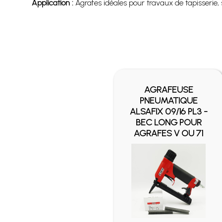
Application :
Agrafes idéales pour travaux de tapisserie, s
EUSE
AGRAFEUSE
TIQUE
PNEUMATIQUE
/16 P2 -
ALSAFIX 09/16 PL3 -
T POUR
BEC LONG POUR
V OU 71
AGRAFES V OU 71