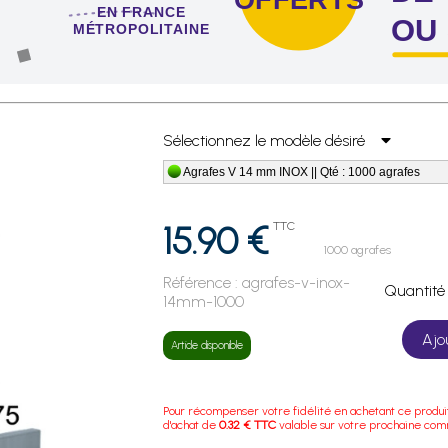
EN FRANCE
OU
MÉTROPOLITAINE
 de 4 sachets ou boîtes d'agrafes ou de pointes !
Sélectionnez le modèle désiré
Agrafes V 14 mm INOX || Qté : 1000 agrafes
15.90 €
TTC
1000 agrafes
Référence :
agrafes-v-inox-
Quanti
14mm-1000
Ajo
Article disponible
Pour récompenser votre fidélité en achetant ce produi
d'achat de
0.32 € TTC
valable sur votre prochaine co