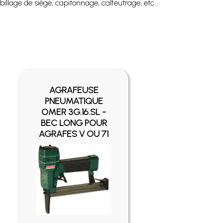
billage de siège, capitonnage, calfeutrage, etc…
AGRAFEUSE
PNEUMATIQUE
OMER 3G.16.SL -
AL
BEC LONG POUR
B
AGRAFES V OU 71
A