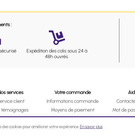
ents :
sécurisé
Expédition des colis sous 24 à
48h ouvrés.
Nos services
Votre commande
Ai
ervice client
Informations commande
Contact
s témoignages
Moyens de paiement
Mot de pas
& Collect (DRIVE)
Suivre vos achats
Je me ré
ns des cookies pour améliorer votre expérience.
En savoir plus