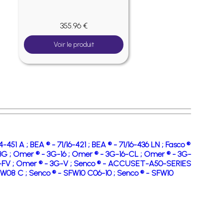
355.96 €
Voir le produit
14-451 A ;
BEA ® - 71/16-421 ;
BEA ® - 71/16-436 LN ;
Fasco ®
3G ;
Omer ® - 3G-16 ;
Omer ® - 3G-16-CL ;
Omer ® - 3G-
-FV ;
Omer ® - 3G-V ;
Senco ® - ACCUSET-A50-SERIES
FW08 C ;
Senco ® - SFW10 C06-10 ;
Senco ® - SFW10