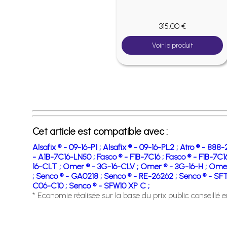
0 €
315.00 €
roduit
Voir le produit
Cet article est compatible avec :
Alsafix ® - 09-16-P1 ;
Alsafix ® - 09-16-PL2 ;
Atro ® - 888-
- A1B-7C16-LN50 ;
Fasco ® - F1B-7C16 ;
Fasco ® - F1B-7C1
16-CLT ;
Omer ® - 3G-16-CLV ;
Omer ® - 3G-16-H ;
Omer
;
Senco ® - GA0218 ;
Senco ® - RE-26262 ;
Senco ® - SFT
C06-C10 ;
Senco ® - SFW10 XP C ;
* Economie réalisée sur la base du prix public conseillé 