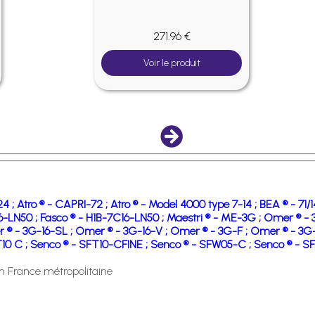
271.96 €
Voir le produit
24 ;
Atro ® - CAPRI-72 ;
Atro ® - Model 4000 type 7-14 ;
BEA ® - 71/
6-LN50 ;
Fasco ® - H1B-7C16-LN50 ;
Maestri ® - ME-3G ;
Omer ® - 
 ® - 3G-16-SL ;
Omer ® - 3G-16-V ;
Omer ® - 3G-F ;
Omer ® - 3G
10 C ;
Senco ® - SFT10-CFINE ;
Senco ® - SFW05-C ;
Senco ® - S
en France métropolitaine