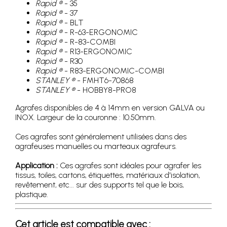
Rapid ®
- 35
Rapid ®
- 37
Rapid ®
- BLT
Rapid ®
- R-63-ERGONOMIC
Rapid ®
- R-83-COMBI
Rapid ®
- R13-ERGONOMIC
Rapid ®
- R30
Rapid ®
- R83-ERGONOMIC-COMBI
STANLEY ®
- FMHT6-70868
STANLEY ®
- HOBBY8-PRO8
Agrafes disponibles de 4 à 14mm en version GALVA ou
INOX. Largeur de la couronne : 10.50mm.
Ces agrafes sont généralement utilisées dans des
agrafeuses manuelles ou marteaux agrafeurs.
Application :
Ces agrafes sont idéales pour agrafer les
tissus, toiles, cartons, étiquettes, matériaux d'isolation,
revêtement, etc... sur des supports tel que le bois,
plastique.
Cet article est compatible avec :