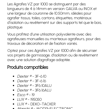
Les Agrafes VZ par 1000 se distinguent par des
longueurs de 4 à 14mm en version GALVA ou INOX et
une largeur de couronne de 10.50mm, idéales pour
agrafer tissus, toiles, cartons, étiquettes, matériaux
d'isolation ou revêtement sur des supports tel que le bois,
plastique.
Vous profitez d’une utilisation polyvalente avec des
agrafeuses manuelles ou marteaux agrafeurs, pour des
travaux de décoration et de fixation variés.
Optez pour ces Agrafes VZ par 1000 afin de sécuriser
vos projets de garnissage, d’isolation ou de revêtement
avec une solution d’agrafage adaptée.
Produits compatibles
Dexter ®
- 3F-6.10
Dexter ®
- 3F-6.16
Dexter ®
- 3F6.10ALU
Dexter ®
- 3F6.16ALU
Esco ®
- 19
LUX ®
- 195050
LUX ®
- DEKO-TACKER
Maestri ®
- MOD13-ELECTRONIC