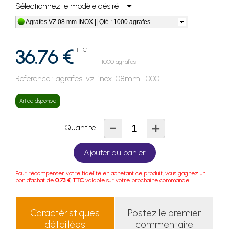
Sélectionnez le modèle désiré
Agrafes VZ 08 mm INOX || Qté : 1000 agrafes
36.76 €
TTC
1000 agrafes
Référence :
agrafes-vz-inox-08mm-1000
Article disponible
-
+
Quantité
Ajouter au panier
Pour récompenser votre fidélité en achetant ce produit, vous gagnez un
bon d'achat de
0.73 € TTC
valable sur votre prochaine commande.
Caractéristiques
Postez le premier
détaillées
commentaire