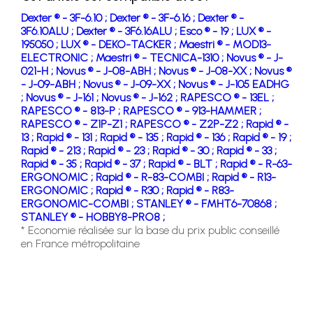
Dexter ® - 3F-6.10 ;
Dexter ® - 3F-6.16 ;
Dexter ® -
3F6.10ALU ;
Dexter ® - 3F6.16ALU ;
Esco ® - 19 ;
LUX ® -
195050 ;
LUX ® - DEKO-TACKER ;
Maestri ® - MOD13-
ELECTRONIC ;
Maestri ® - TECNICA-1310 ;
Novus ® - J-
021-H ;
Novus ® - J-08-ABH ;
Novus ® - J-08-XX ;
Novus ®
- J-09-ABH ;
Novus ® - J-09-XX ;
Novus ® - J-105 EADHG
;
Novus ® - J-161 ;
Novus ® - J-162 ;
RAPESCO ® - 13EL ;
RAPESCO ® - 813-P ;
RAPESCO ® - 913-HAMMER ;
RAPESCO ® - Z1P-Z1 ;
RAPESCO ® - Z2P-Z2 ;
Rapid ® -
13 ;
Rapid ® - 131 ;
Rapid ® - 135 ;
Rapid ® - 136 ;
Rapid ® - 19 ;
Rapid ® - 213 ;
Rapid ® - 23 ;
Rapid ® - 30 ;
Rapid ® - 33 ;
Rapid ® - 35 ;
Rapid ® - 37 ;
Rapid ® - BLT ;
Rapid ® - R-63-
ERGONOMIC ;
Rapid ® - R-83-COMBI ;
Rapid ® - R13-
ERGONOMIC ;
Rapid ® - R30 ;
Rapid ® - R83-
ERGONOMIC-COMBI ;
STANLEY ® - FMHT6-70868 ;
STANLEY ® - HOBBY8-PRO8 ;
* Economie réalisée sur la base du prix public conseillé
en France métropolitaine