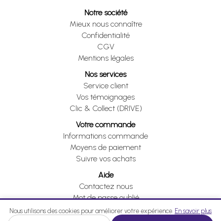
Notre société
Mieux nous connaître
Confidentialité
CGV
Mentions légales
Nos services
Service client
Vos témoignages
Clic & Collect (DRIVE)
Votre commande
Informations commande
Moyens de paiement
Suivre vos achats
Aide
Contactez nous
Mot de passe oublié
Je me rétracte
Nous utilisons des cookies pour améliorer votre expérience.
En savoir plus