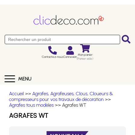
Mon panier
Contactez-nous
Connexion
(Panier vide)
MENU
Accueil
>>
Agrafes, Agrafeuses, Clous, Cloueurs &
compresseurs pour vos travaux de décoration
>>
Agrafes tous modèles
>> Agrafes WT
AGRAFES WT
NOUVEAU !