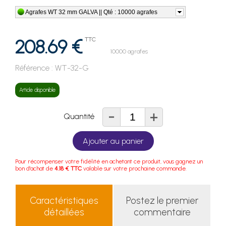
Agrafes WT 32 mm GALVA || Qté : 10000 agrafes
208.69 €
TTC
10000 agrafes
Référence :
WT-32-G
Article disponible
-
+
Quantité
Ajouter au panier
Pour récompenser votre fidélité en achetant ce produit, vous gagnez un
bon d'achat de
4.18 € TTC
valable sur votre prochaine commande.
Caractéristiques
Postez le premier
détaillées
commentaire