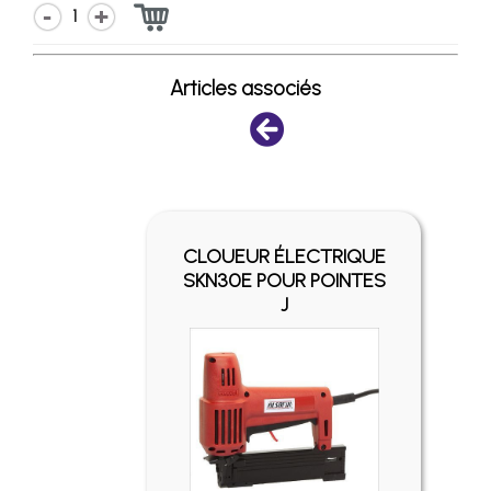
1
Articles associés
-
FIX
CLOUEUR ÉLECTRIQUE
UR
SKN30E POUR POINTES
U
J