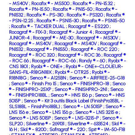
- MS40V ;
Rocafix ® - MS500 ;
Rocafix ® - PN-15.32 ;
Rocafix ® - PN-15.50 ;
Rocafix ® - PN15-50 ;
Rocafix ® -
PN1532 ;
Rocafix ® - PS-310 ;
Rocafix ® - PS320 ;
Rocafix ®
- PSN-12.25 ;
Rocafix ® - PSN15-30 ;
Rocafix ® - PSN15-50
;
Rocafix ® - TACKER DUAL ;
Rocagraf ® - ES220 ;
Rocagraf ® - FIX-3 ;
Rocagraf ® - Junior 4 ;
Rocagraf ® -
JUNIOR-4 ;
Rocagraf ® - ME-30 ;
Rocagraf ® - MS30V ;
Rocagraf ® - MS40V ;
Rocagraf ® - MS40V ;
Rocagraf ® -
PN1532 ;
Rocagraf ® - PN1550 ;
Rocagraf ® - ROC 220 ;
Rocagraf ® - ROC 320 ;
Rocagraf ® - ROC 36 ;
Rocagraf ®
- ROC 66 ;
Rocagraf ® - ROC-66 ;
Rondy ® - 60 ;
Ryobi ® -
CNS 1801 ;
Ryobi ® - ONE+ ;
Ryobi ® - ONE+-CLOUEUR-
SANS-FIL-R18GN18X ;
Ryobi ® - OTR25 ;
Ryobi ® -
R18N18G ;
Senco ® - A125BN ;
Senco ® - AIRFREE-25-G18
;
Senco ® - Finish Pro 15 ;
Senco ® - FINISHPRO-18 ;
Senco
® - FINISHPRO-25XP ;
Senco ® - FINISHPRO-2N1 ;
Senco
® - FINISHPRO18BL ;
Senco ® - HNS 156 p ;
Senco ® - HNS
5015P ;
Senco ® - Kit 3 outils Black Label (FinishPro35BL -
SLS18BL - FinishPro18BL) ;
Senco ® - LN 5015P ;
Senco ® -
LNS 156 e ;
Senco ® - LNS 156 p ;
Senco ® - LNS 3215 e ;
Senco ® - LNS 5015P ;
Senco ® - LNS-3215-P ;
Senco ® -
SLP20 ;
Silverline ® - 269131 ;
Silverline ® - 633524 ;
Skil ® -
16 H ;
Skil ® - 8200 ;
Sofragraf ® - 220 ;
Spit ® - IM-50-F18