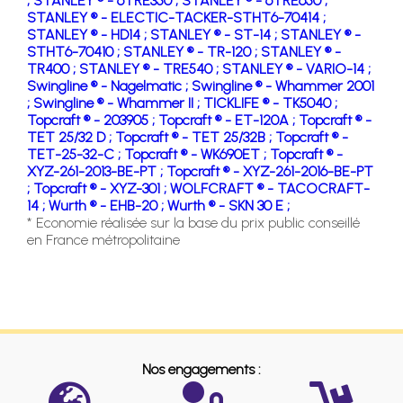
;
STANLEY ® - 6TRE350 ;
STANLEY ® - 6TRE650 ;
STANLEY ® - ELECTIC-TACKER-STHT6-70414 ;
STANLEY ® - HD14 ;
STANLEY ® - ST-14 ;
STANLEY ® -
STHT6-70410 ;
STANLEY ® - TR-120 ;
STANLEY ® -
TR400 ;
STANLEY ® - TRE540 ;
STANLEY ® - VARIO-14 ;
Swingline ® - Nagelmatic ;
Swingline ® - Whammer 2001
;
Swingline ® - Whammer II ;
TICKLIFE ® - TK5040 ;
Topcraft ® - 203905 ;
Topcraft ® - ET-120A ;
Topcraft ® -
TET 25/32 D ;
Topcraft ® - TET 25/32B ;
Topcraft ® -
TET-25-32-C ;
Topcraft ® - WK690ET ;
Topcraft ® -
XYZ-261-2013-BE-PT ;
Topcraft ® - XYZ-261-2016-BE-PT
;
Topcraft ® - XYZ-301 ;
WOLFCRAFT ® - TACOCRAFT-
14 ;
Wurth ® - EHB-20 ;
Wurth ® - SKN 30 E ;
* Economie réalisée sur la base du prix public conseillé
en France métropolitaine
Nos engagements :