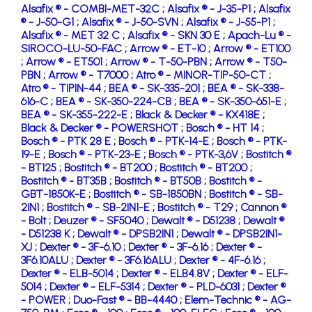
Alsafix ® - COMBI-MET-32C ;
Alsafix ® - J-35-P1 ;
Alsafix
® - J-50-G1 ;
Alsafix ® - J-50-SVN ;
Alsafix ® - J-55-P1 ;
Alsafix ® - MET 32 C ;
Alsafix ® - SKN 30 E ;
Apach-Lu ® -
SIROCO-LU-50-FAC ;
Arrow ® - ET-10 ;
Arrow ® - ET100
;
Arrow ® - ET501 ;
Arrow ® - T-50-PBN ;
Arrow ® - T50-
PBN ;
Arrow ® - T7000 ;
Atro ® - MINOR-TIP-50-CT ;
Atro ® - TIPIN-44 ;
BEA ® - SK-335-201 ;
BEA ® - SK-338-
616-C ;
BEA ® - SK-350-224-CB ;
BEA ® - SK-350-651-E ;
BEA ® - SK-355-222-E ;
Black & Decker ® - KX418E ;
Black & Decker ® - POWERSHOT ;
Bosch ® - HT 14 ;
Bosch ® - PTK 28 E ;
Bosch ® - PTK-14-E ;
Bosch ® - PTK-
19-E ;
Bosch ® - PTK-23-E ;
Bosch ® - PTK-3,6V ;
Bostitch ®
- BT125 ;
Bostitch ® - BT200 ;
Bostitch ® - BT200 ;
Bostitch ® - BT35B ;
Bostitch ® - BT50B ;
Bostitch ® -
GBT-1850K-E ;
Bostitch ® - SB-1850BN ;
Bostitch ® - SB-
2IN1 ;
Bostitch ® - SB-2IN1-E ;
Bostitch ® - T29 ;
Cannon ®
- Bolt ;
Deuzer ® - SF5040 ;
Dewalt ® - D51238 ;
Dewalt ®
- D51238 K ;
Dewalt ® - DPSB2IN1 ;
Dewalt ® - DPSB2IN1-
XJ ;
Dexter ® - 3F-6.10 ;
Dexter ® - 3F-6.16 ;
Dexter ® -
3F6.10ALU ;
Dexter ® - 3F6.16ALU ;
Dexter ® - 4F-6.16 ;
Dexter ® - ELB-5014 ;
Dexter ® - ELB4.8V ;
Dexter ® - ELF-
5014 ;
Dexter ® - ELF-5314 ;
Dexter ® - PLD-6031 ;
Dexter ®
- POWER ;
Duo-Fast ® - BB-4440 ;
Elem-Technic ® - AG-