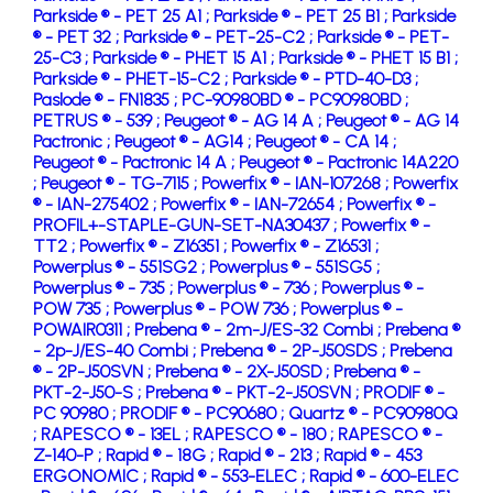
Parkside ® - PET 25 A1 ;
Parkside ® - PET 25 B1 ;
Parkside
® - PET 32 ;
Parkside ® - PET-25-C2 ;
Parkside ® - PET-
25-C3 ;
Parkside ® - PHET 15 A1 ;
Parkside ® - PHET 15 B1 ;
Parkside ® - PHET-15-C2 ;
Parkside ® - PTD-40-D3 ;
Paslode ® - FN1835 ;
PC-90980BD ® - PC90980BD ;
PETRUS ® - 539 ;
Peugeot ® - AG 14 A ;
Peugeot ® - AG 14
Pactronic ;
Peugeot ® - AG14 ;
Peugeot ® - CA 14 ;
Peugeot ® - Pactronic 14 A ;
Peugeot ® - Pactronic 14A220
;
Peugeot ® - TG-7115 ;
Powerfix ® - IAN-107268 ;
Powerfix
® - IAN-275402 ;
Powerfix ® - IAN-72654 ;
Powerfix ® -
PROFIL+-STAPLE-GUN-SET-NA30437 ;
Powerfix ® -
TT2 ;
Powerfix ® - Z16351 ;
Powerfix ® - Z16531 ;
Powerplus ® - 551SG2 ;
Powerplus ® - 551SG5 ;
Powerplus ® - 735 ;
Powerplus ® - 736 ;
Powerplus ® -
POW 735 ;
Powerplus ® - POW 736 ;
Powerplus ® -
POWAIR0311 ;
Prebena ® - 2m-J/ES-32 Combi ;
Prebena ®
- 2p-J/ES-40 Combi ;
Prebena ® - 2P-J50SDS ;
Prebena
® - 2P-J50SVN ;
Prebena ® - 2X-J50SD ;
Prebena ® -
PKT-2-J50-S ;
Prebena ® - PKT-2-J50SVN ;
PRODIF ® -
PC 90980 ;
PRODIF ® - PC90680 ;
Quartz ® - PC90980Q
;
RAPESCO ® - 13EL ;
RAPESCO ® - 180 ;
RAPESCO ® -
Z-140-P ;
Rapid ® - 18G ;
Rapid ® - 213 ;
Rapid ® - 453
ERGONOMIC ;
Rapid ® - 553-ELEC ;
Rapid ® - 600-ELEC