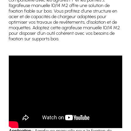
l’agrafeuse manuelle 10/14 M2 offre une solution de
fixation fiable sur bois. Vous profitez d’une structure en
acier et de capacités de chargeur adaptées pour
optimiser vos travaux de revêtements, d’isolation et de
moquettes. Adoptez cette agrafeuse manuelle 10/14 M2
pour disposer d’un outil cohérent avec vos besoins de
fixation sur supports bois.
Application :
Agrafeuse manuelle pour la fixation de