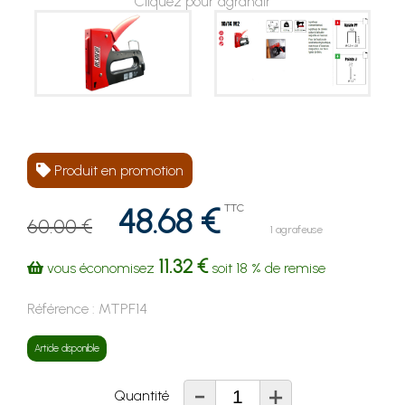
Cliquez pour agrandir
Produit en promotion
48.68 €
TTC
60.00 €
1 agrafeuse
11.32 €
vous économisez
soit
18 %
de remise
Référence :
MTPF14
Article disponible
-
+
Quantité