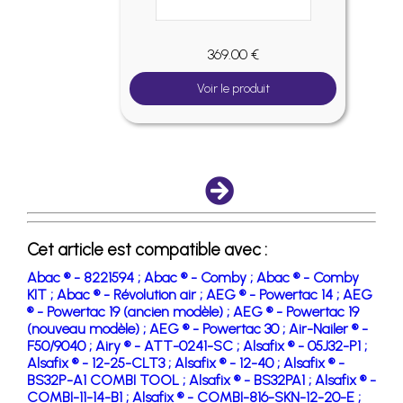
369.00 €
Voir le produit
Cet article est compatible avec :
Abac ® - 8221594 ;
Abac ® - Comby ;
Abac ® - Comby
KIT ;
Abac ® - Révolution air ;
AEG ® - Powertac 14 ;
AEG
® - Powertac 19 (ancien modèle) ;
AEG ® - Powertac 19
(nouveau modèle) ;
AEG ® - Powertac 30 ;
Air-Nailer ® -
F50/9040 ;
Airy ® - ATT-0241-SC ;
Alsafix ® - 05J32-P1 ;
Alsafix ® - 12-25-CLT3 ;
Alsafix ® - 12-40 ;
Alsafix ® -
BS32P-A1 COMBI TOOL ;
Alsafix ® - BS32PA1 ;
Alsafix ® -
COMBI-11-14-B1 ;
Alsafix ® - COMBI-816-SKN-12-20-E ;