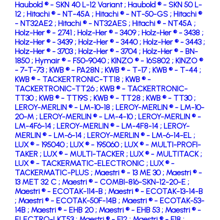
Haubold ® - SKN 40 L-12 Variant ;
Haubold ® - SKN 50 L-
12 ;
Hitachi ® - NT-45A ;
Hitachi ® - NT-50-GS ;
Hitachi ®
- NT32AE2 ;
Hitachi ® - NT32AES ;
Hitachi ® - NT45A ;
Holz-Her ® - 2741 ;
Holz-Her ® - 3409 ;
Holz-Her ® - 3438 ;
Holz-Her ® - 3439 ;
Holz-Her ® - 3440 ;
Holz-Her ® - 3443 ;
Holz-Her ® - 3703 ;
Holz-Her ® - 3704 ;
Holz-Her ® - BN-
1850 ;
Hymair ® - F50-9040 ;
KINZO ® - 16S802 ;
KINZO ®
- 7-T-73 ;
KWB ® - PA28N ;
KWB ® - T-17 ;
KWB ® - T-44 ;
KWB ® - TACKERTRONIC-TT18 ;
KWB ® -
TACKERTRONIC-TT26 ;
KWB ® - TACKERTRONIC-
TT30 ;
KWB ® - TT19S ;
KWB ® - TT28 ;
KWB ® - TT30 ;
LEROY-MERLIN ® - LM-10-18 ;
LEROY-MERLIN ® - LM-10-
20-M ;
LEROY-MERLIN ® - LM-4-10 ;
LEROY-MERLIN ® -
LM-4F6-14 ;
LEROY-MERLIN ® - LM-4F8-14 ;
LEROY-
MERLIN ® - LM-6-14 ;
LEROY-MERLIN ® - LM-6-14-EL ;
LUX ® - 195040 ;
LUX ® - 195060 ;
LUX ® - MULTI-PROFI-
TAKER ;
LUX ® - MULTI-TACKER ;
LUX ® - MULTITACK ;
LUX ® - TACKERMATIC-ELECTRONIC ;
LUX ® -
TACKERMATIC-PLUS ;
Maestri ® - 13 ME 30 ;
Maestri ® -
13 MET 32 C ;
Maestri ® - COMBI-816-SKN-12-20-E ;
Maestri ® - ECOTAK-114-B ;
Maestri ® - ECOTAK-13-14-B
;
Maestri ® - ECOTAK-50F-14B ;
Maestri ® - ECOTAK-53-
14B ;
Maestri ® - EHB 20 ;
Maestri ® - EHB 53 ;
Maestri ® -
ELECTRO-LKT53 ;
Maestri ® - F12 ;
Maestri ® - F18 ;