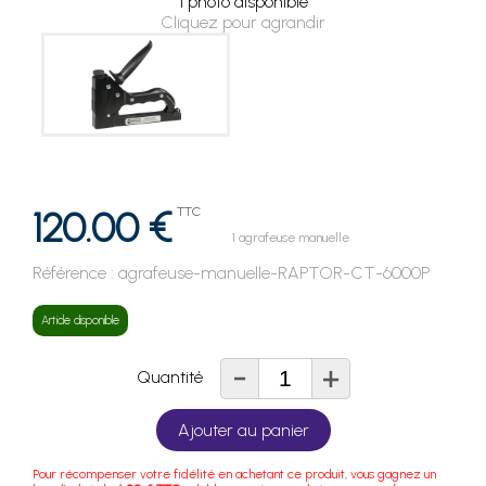
1 photo disponible
Cliquez pour agrandir
120.00 €
TTC
1 agrafeuse manuelle
Référence :
agrafeuse-manuelle-RAPTOR-CT-6000P
Article disponible
-
+
Quantité
Ajouter au panier
Pour récompenser votre fidélité en achetant ce produit, vous gagnez un