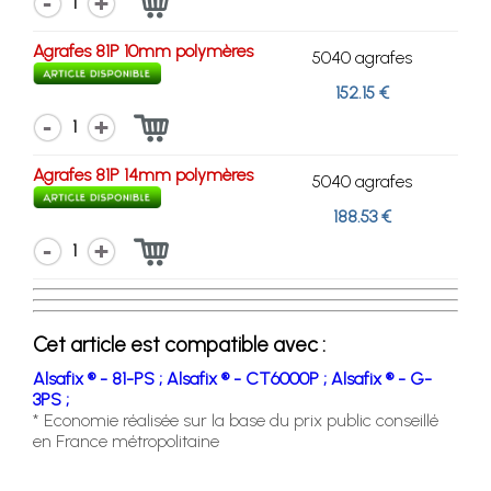
1
Agrafes 81P 10mm polymères
5040 agrafes
152.15 €
1
Agrafes 81P 14mm polymères
5040 agrafes
188.53 €
1
Cet article est compatible avec :
Alsafix ® - 81-PS ;
Alsafix ® - CT6000P ;
Alsafix ® - G-
3PS ;
* Economie réalisée sur la base du prix public conseillé
en France métropolitaine