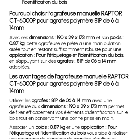
l'identification du bois
Pourquoi choisir l’agrafeuse manuelle RAPTOR
CT-6000P pour agrafes polymère 81P de 6 à
14mm
Avec ses
dimensions : 190 x 29 x 173 mm
et son
poids :
0,87 kg
, cette agrafeuse se prête à une manipulation
aisée tout en restant suffisamment robuste pour une
application : Pour l'étiquetage et l'identification du bois
,
en s’appuyant sur des
agrafes : 81P de 06 à 14 mm
adaptées.
Les avantages de l’agrafeuse manuelle RAPTOR
CT-6000P pour agrafes polymère 81P de 6 à
14mm
Utiliser les
agrafes : 81P de 06 à 14 mm
avec une
agrafeuse aux
dimensions : 190 x 29 x 173 mm
permet
de fixer efficacement vos éléments d’identification sur le
bois tout en conservant une bonne prise en main.
Associer un
poids : 0,87 kg
et une
application : Pour
l'étiquetage et l'identification du bois
vous aide à réaliser
vos repérages de planches de manière régulière et