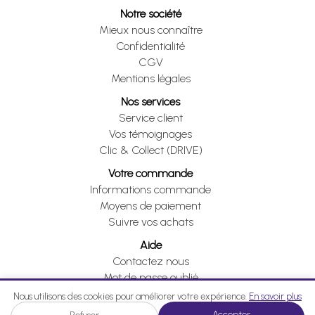
Notre société
Mieux nous connaître
Confidentialité
CGV
Mentions légales
Nos services
Service client
Vos témoignages
Clic & Collect (DRIVE)
Votre commande
Informations commande
Moyens de paiement
Suivre vos achats
Aide
Contactez nous
Mot de passe oublié
Je me rétracte
Nous utilisons des cookies pour améliorer votre expérience.
En savoir plus
Accepter