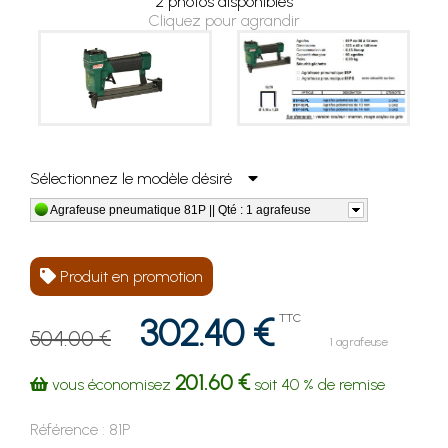
2 photos disponibles
Cliquez pour agrandir
Sélectionnez le modèle désiré
Agrafeuse pneumatique 81P || Qté : 1 agrafeuse
Produit en promotion
302.40 €
TTC
504.00 €
1 agrafeuse
201.60 €
vous économisez
soit
40 %
de remise
Référence :
81P