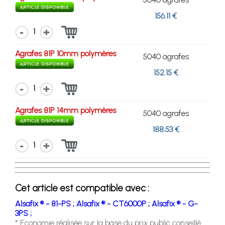
156.11 €
1
Agrafes 81P 10mm polymères
5040 agrafes
152.15 €
1
Agrafes 81P 14mm polymères
5040 agrafes
188.53 €
1
Cet article est compatible avec :
Alsafix ® - 81-PS ;
Alsafix ® - CT6000P ;
Alsafix ® - G-
3PS ;
* Economie réalisée sur la base du prix public conseillé