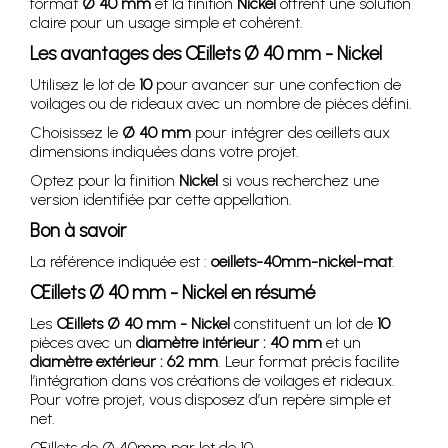
format
Ø 40 mm
et la finition
Nickel
offrent une solution
claire pour un usage simple et cohérent.
Les avantages des Œillets Ø 40 mm - Nickel
Utilisez le lot de
10
pour avancer sur une confection de
voilages ou de rideaux avec un nombre de pièces défini.
Choisissez le
Ø 40 mm
pour intégrer des œillets aux
dimensions indiquées dans votre projet.
Optez pour la finition
Nickel
si vous recherchez une
version identifiée par cette appellation.
Bon à savoir
La référence indiquée est :
oeillets-40mm-nickel-mat
.
Œillets Ø 40 mm - Nickel en résumé
Les
Œillets Ø 40 mm - Nickel
constituent un lot de
10
pièces avec un
diamètre intérieur : 40 mm
et un
diamètre extérieur : 62 mm
. Leur format précis facilite
l’intégration dans vos créations de voilages et rideaux.
Pour votre projet, vous disposez d’un repère simple et
net.
Œillets de Ø 40mm par lot de 10.