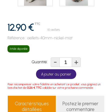
12.90 €
TTC
10 œillets
Référence :
oeillets-40mm-nickel-mat
Article disponible
-
+
Quantité
Ajouter au panier
Pour récompenser votre fidélité en achetant ce produit, vous gagnez un
bon d'achat de
0.26 € TTC
valable sur votre prochaine commande.
Caractéristiques
Postez le premier
détaillées
commentaire