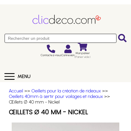
Mon panier
Contactez-nous
Connexion
(Panier vide)
MENU
Accueil
>>
Oeillets pour la création de rideaux
>>
Oeillets 40mm à sertir pour voilages et rideaux
>>
Œillets Ø 40 mm - Nickel
ŒILLETS Ø 40 MM - NICKEL