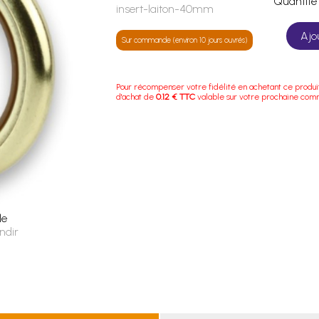
Quanti
insert-laiton-40mm
Ajo
Sur commande (environ 10 jours ouvrés)
Pour récompenser votre fidélité en achetant ce produi
d'achat de
0.12 € TTC
valable sur votre prochaine co
le
ndir