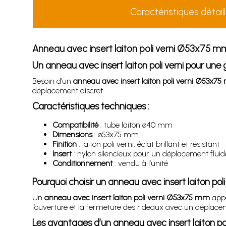
Caractéristiques détail
Anneau avec insert laiton poli verni Ø53x75 m
Un anneau avec insert laiton poli verni pour une g
Besoin d’un
anneau avec insert laiton poli verni Ø53x7
déplacement discret.
Caractéristiques techniques :
Compatibilité
: tube laiton ø40 mm
Dimensions
: ø53x75 mm
Finition
: laiton poli verni, éclat brillant et résistant
Insert
: nylon silencieux pour un déplacement fluide
Conditionnement
: vendu à l’unité
Pourquoi choisir un anneau avec insert laiton p
Un
anneau avec insert laiton poli verni Ø53x75 mm
appo
l’ouverture et la fermeture des rideaux avec un déplacem
Les avantages d’un anneau avec insert laiton p