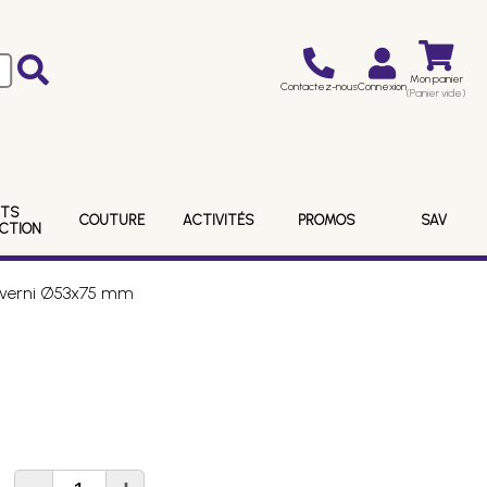
Mon panier
Contactez-nous
Connexion
(Panier vide)
ITS
COUTURE
ACTIVITÉS
PROMOS
SAV
ECTION
i verni Ø53x75 mm