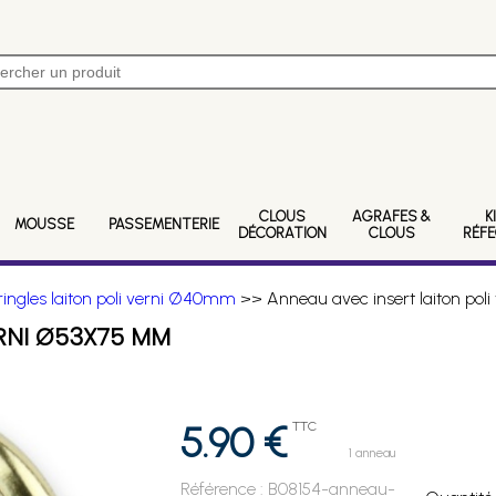
CLOUS
AGRAFES &
K
MOUSSE
PASSEMENTERIE
DÉCORATION
CLOUS
RÉF
ringles laiton poli verni Ø40mm
>> Anneau avec insert laiton pol
ERNI Ø53X75 MM
5.90 €
TTC
1 anneau
Référence :
B08154-anneau-