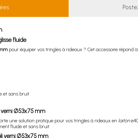
lées
Poste
m
lisse fluide
5 mm
pour équiper vos tringles à rideaux ? Cet accessoire répond à
 et sans bruit
oli verni Ø53x75 mm
rte une solution pratique pour vos tringles à rideaux en
laiton
ø40
ent fluide et sans bruit.
oli verni Ø53x75 mm