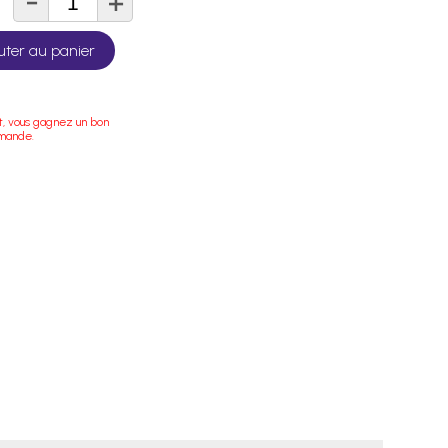
-
+
té
uter au panier
t, vous gagnez un bon
mmande.