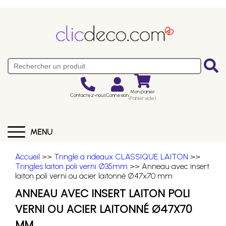
Mon panier
Contactez-nous
Connexion
(Panier vide)
MENU
Accueil
>>
Tringle a rideaux CLASSIQUE LAITON
>>
Tringles laiton poli verni Ø35mm
>> Anneau avec insert
laiton poli verni ou acier laitonné Ø47x70 mm
ANNEAU AVEC INSERT LAITON POLI
VERNI OU ACIER LAITONNÉ Ø47X70
MM