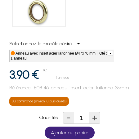
Sélectionnez le modèle désiré
Anneau avec insert acier laitonnée Ø47x70 mm || Qté :
1 anneau
3.90 €
TTC
1 anneau
Référence :
B08146-anneau-insert-acier-laitonne-35mm
Sur commande (environ 10 jours ouvrés)
-
+
Quantité
Ajouter au panier