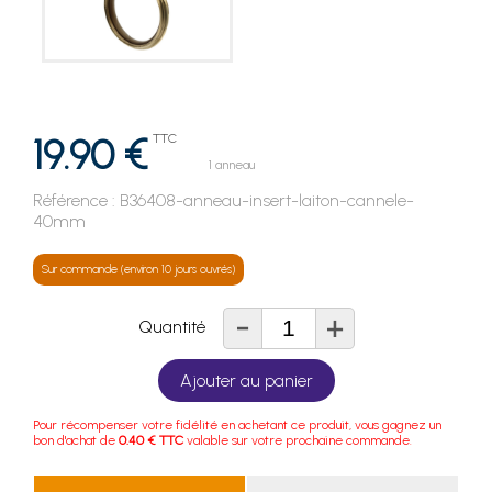
19.90 €
TTC
1 anneau
Référence :
B36408-anneau-insert-laiton-cannele-
40mm
Sur commande (environ 10 jours ouvrés)
-
+
Quantité
Ajouter au panier
Pour récompenser votre fidélité en achetant ce produit, vous gagnez un
bon d'achat de
0.40 € TTC
valable sur votre prochaine commande.