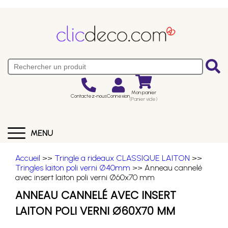
Mon panier
Contactez-nous
Connexion
(Panier vide)
MENU
Accueil
>>
Tringle a rideaux CLASSIQUE LAITON
>>
Tringles laiton poli verni Ø40mm
>> Anneau cannelé
avec insert laiton poli verni Ø60x70 mm
ANNEAU CANNELÉ AVEC INSERT
LAITON POLI VERNI Ø60X70 MM