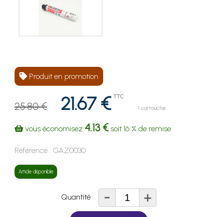
Produit en promotion
21.67 €
TTC
25.80 €
1 cartouche
4.13 €
vous économisez
soit
16 %
de remise
Référence :
GAZ0030
Article disponible
-
+
Quantité