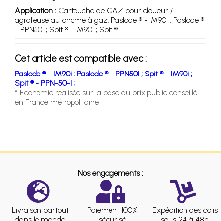
Application :
Cartouche de GAZ pour cloueur /
agrafeuse autonome à gaz. Paslode ® - IM90i ; Paslode ®
- PPN50I ; Spit ® - IM90i ; Spit ®
Cet article est compatible avec :
Paslode ® - IM90i ;
Paslode ® - PPN50I ;
Spit ® - IM90i ;
Spit ® - PPN-50-I ;
* Economie réalisée sur la base du prix public conseillé
en France métropolitaine
Nos engagements :
Livraison partout
Paiement 100%
Expédition des colis
dans le monde
sécurisé
sous 24 à 48h