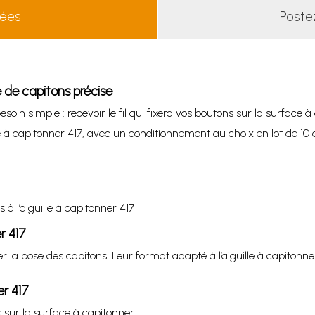
lées
Poste
e de capitons précise
oin simple : recevoir le fil qui fixera vos boutons sur la surface à
 à capitonner 417, avec un conditionnement au choix en lot de 10 o
à l’aiguille à capitonner 417
r 417
a pose des capitons. Leur format adapté à l’aiguille à capitonner 41
er 417
ns sur la surface à capitonner.