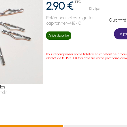
2.90 €
TTC
10 clips
Référence :
clips-aiguille-
Quanti
capitonner-418-10
Ajo
Article disponible
Pour récompenser votre fidélité en achetant ce produi
d'achat de
0.06 € TTC
valable sur votre prochaine co
les
ndir