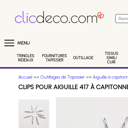
MENU
TISSUS
TRINGLES
FOURNITURES
OUTILLAGE
SIMILI
RIDEAUX
TAPISSIER
CUIR
Accueil
>>
Outillages de Tapissier
>>
Aiguille à capiton
CLIPS POUR AIGUILLE 417 À CAPITONN