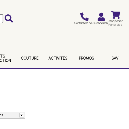
Mon panier
Contactez-nous
Connexion
(Panier vide)
ITS
COUTURE
ACTIVITÉS
PROMOS
SAV
ECTION
ips