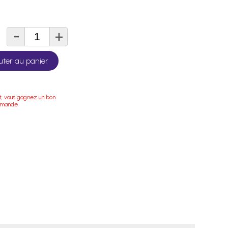
-
+
té
uter au panier
t, vous gagnez un bon
mmande.