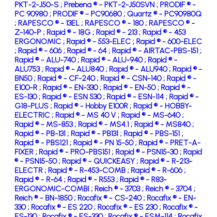
PKT-2-J50-S ;
Prebena ® - PKT-2-J50SVN ;
PRODIF ® -
PC 90980 ;
PRODIF ® - PC90680 ;
Quartz ® - PC90980Q
;
RAPESCO ® - 13EL ;
RAPESCO ® - 180 ;
RAPESCO ® -
Z-140-P ;
Rapid ® - 18G ;
Rapid ® - 213 ;
Rapid ® - 453
ERGONOMIC ;
Rapid ® - 553-ELEC ;
Rapid ® - 600-ELEC
;
Rapid ® - 606 ;
Rapid ® - 64 ;
Rapid ® - AIRTAC-PBS-151 ;
Rapid ® - ALU-740 ;
Rapid ® - ALU-940 ;
Rapid ® -
ALU753 ;
Rapid ® - ALU840 ;
Rapid ® - ALU940 ;
Rapid ® -
BN50 ;
Rapid ® - CF-240 ;
Rapid ® - CSN-140 ;
Rapid ® -
E100-R ;
Rapid ® - EN-330 ;
Rapid ® - EN-50 ;
Rapid ® -
ES-130 ;
Rapid ® - ESN 530 ;
Rapid ® - ESN-114 ;
Rapid ® -
G18-PLUS ;
Rapid ® - Hobby E100R ;
Rapid ® - HOBBY-
ELECTRIC ;
Rapid ® - MS 40 V ;
Rapid ® - MS-640 ;
Rapid ® - MS-853 ;
Rapid ® - MS4.1 ;
Rapid ® - MS840 ;
Rapid ® - PB-131 ;
Rapid ® - PB131 ;
Rapid ® - PBS-151 ;
Rapid ® - PBS121 ;
Rapid ® - PN 15-50 ;
Rapid ® - PRET-A-
FIXER ;
Rapid ® - PRO-PBS151 ;
Rapid ® - PSN15-30 ;
Rapid
® - PSN15-50 ;
Rapid ® - QUICKEASY ;
Rapid ® - R-213-
ELECTR ;
Rapid ® - R-453-COMB ;
Rapid ® - R-606 ;
Rapid ® - R-64 ;
Rapid ® - R553 ;
Rapid ® - R83-
ERGONOMIC-COMBI ;
Reich ® - 3703 ;
Reich ® - 3704 ;
Reich ® - BN-1850 ;
Rocafix ® - CS-240 ;
Rocafix ® - EN-
330 ;
Rocafix ® - ES 220 ;
Rocafix ® - ES 230 ;
Rocafix ® -
ES-130 ;
Rocafix ® - ES-330 ;
Rocafix ® - ESM-114 ;
Rocafix