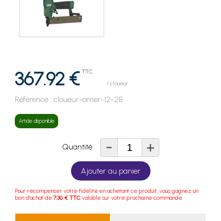
367.92 €
TTC
1 cloueur
Référence :
cloueur-omer-12-28
Article disponible
-
+
Quantité
Ajouter au panier
Pour récompenser votre fidélité en achetant ce produit, vous gagnez un
bon d'achat de
7.36 € TTC
valable sur votre prochaine commande.