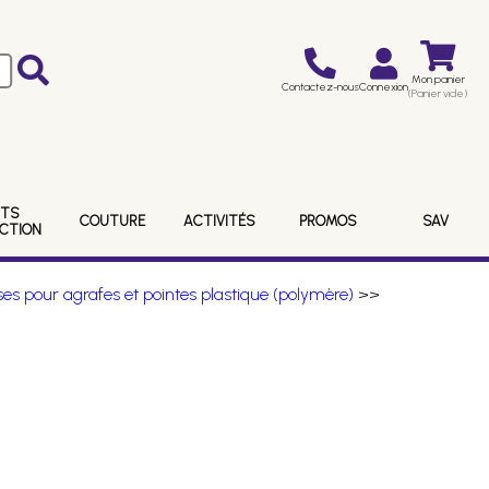
Mon panier
Contactez-nous
Connexion
(Panier vide)
ITS
COUTURE
ACTIVITÉS
PROMOS
SAV
ECTION
es pour agrafes et pointes plastique (polymère)
>>