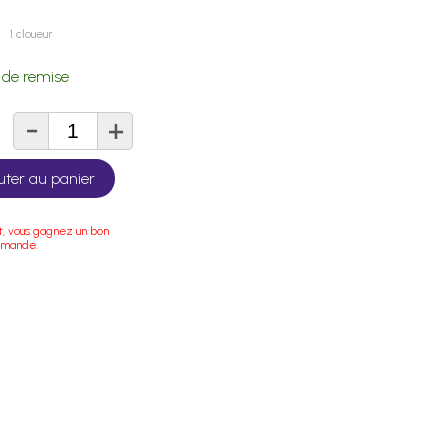
1 cloueur
de remise
-
+
té
uter au panier
t, vous gagnez un bon
mmande.