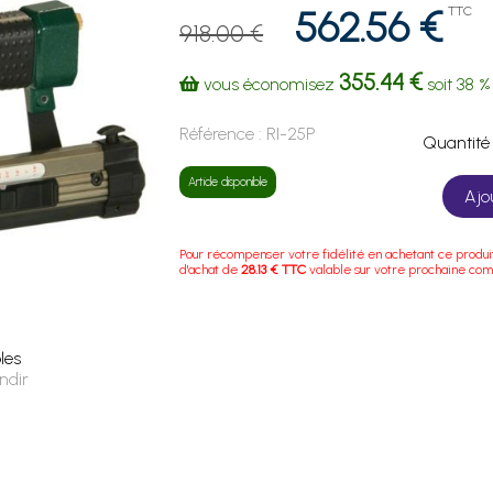
562.56 €
TTC
918.00 €
355.44 €
vous économisez
soit
38 %
Référence :
RI-25P
Quanti
Article disponible
Ajo
Pour récompenser votre fidélité en achetant ce produi
d'achat de
28.13 € TTC
valable sur votre prochaine co
les
ndir