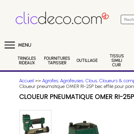
MENU
TISSUS
TRINGLES
FOURNITURES
OUTILLAGE
SIMILI
RIDEAUX
TAPISSIER
CUIR
Accueil
>>
Agrafes, Agrafeuses, Clous, Cloueurs & comp
Cloueur pneumatique OMER RI-25P bec effilé pour poin
CLOUEUR PNEUMATIQUE OMER RI-25P B