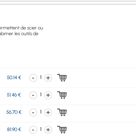
ermettent de scier ou
bimer les outils de
1
50.14 €
1
51.46 €
1
56.70 €
1
81.90 €