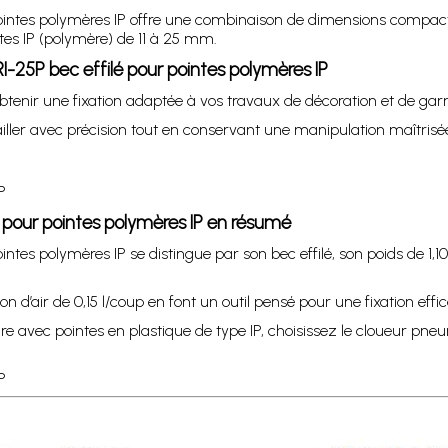
intes polymères IP offre une combinaison de dimensions compacte
ntes IP (polymère) de 11 à 25 mm.
25P bec effilé pour pointes polymères IP
btenir une fixation adaptée à vos travaux de décoration et de gar
travailler avec précision tout en conservant une manipulation maîtr
P
pour pointes polymères IP en résumé
s polymères IP se distingue par son bec effilé, son poids de 1,10 
’air de 0,15 l/coup en font un outil pensé pour une fixation effica
ure avec pointes en plastique de type IP, choisissez le cloueur p
P