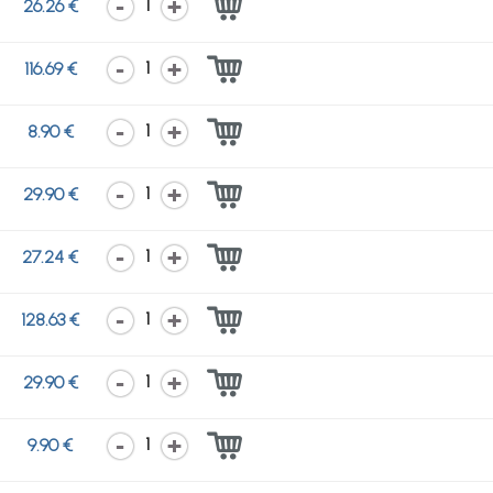
1
26.26 €
1
116.69 €
1
8.90 €
1
29.90 €
1
27.24 €
1
128.63 €
1
29.90 €
1
9.90 €