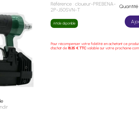
Référence :
cloueur-PREBENA-
Quanti
2P-J50SVN-T
Ajo
Article disponible
Pour récompenser votre fidélité en achetant ce produi
d'achat de
18.35 € TTC
valable sur votre prochaine co
le
ndir