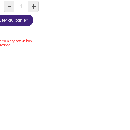
-
+
té
uter au panier
t, vous gagnez un bon
mmande.