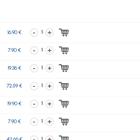
1
16.90 €
1
7.90 €
1
19.36 €
1
72.59 €
1
19.90 €
1
7.90 €
1
42.66 €