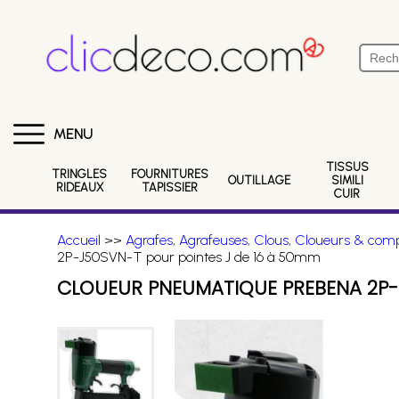
MENU
TISSUS
TRINGLES
FOURNITURES
OUTILLAGE
SIMILI
RIDEAUX
TAPISSIER
CUIR
Accueil
>>
Agrafes, Agrafeuses, Clous, Cloueurs & comp
2P-J50SVN-T pour pointes J de 16 à 50mm
CLOUEUR PNEUMATIQUE PREBENA 2P-J