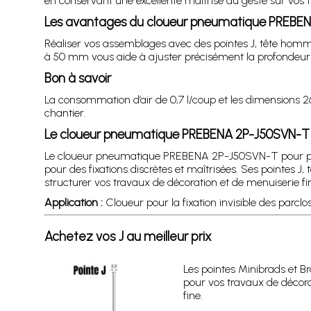
en conservant une excellente maîtrise du geste sur vos tr
Les avantages du cloueur pneumatique PREBEN
Réaliser vos assemblages avec des pointes J, tête homme, 
à 50 mm vous aide à ajuster précisément la profondeur d
Bon à savoir
La consommation d’air de 0,7 l/coup et les dimensions 265
chantier.
Le cloueur pneumatique PREBENA 2P-J50SVN-T 
Le cloueur pneumatique PREBENA 2P-J50SVN-T pour point
pour des fixations discrètes et maîtrisées. Ses pointes 
structurer vos travaux de décoration et de menuiserie fi
Application :
Cloueur pour la fixation invisible des parclo
Achetez vos J au meilleur prix
Les pointes Minibrads et Bra
pour vos travaux de décor
fine.