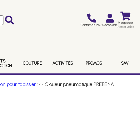
Mon panier
Contactez-nous
Connexion
(Panier vide)
ITS
COUTURE
ACTIVITÉS
PROMOS
SAV
ECTION
on pour tapissier
>> Cloueur pneumatique PREBENA