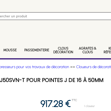
CLOUS
AGRAFES &
K
MOUSSE
PASSEMENTERIE
DÉCORATION
CLOUS
RÉF
resseurs pour vos travaux de décoration
>>
Cloueurs de décorati
50SVN-T POUR POINTES J DE 16 À 50MM
917.28 €
TTC
1 cloueur