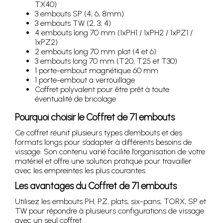
TX40)
3 embouts SP (4, 6, 8mm)
3 embouts TW (2, 3, 4)
4 embouts long 70 mm (1xPH1 / 1xPH2 / 1xPZ1 /
1xPZ2)
2 embouts long 70 mm plat (4 et 6)
3 embouts long 70 mm (T20, T25 et T30)
1 porte-embout magnétique 60 mm
1 porte-embout a verrouillage
Coffret polyvalent pour être prêt à toute
éventualité de bricolage
Pourquoi choisir le Coffret de 71 embouts
Ce coffret réunit plusieurs types d’embouts et des
formats longs pour s’adapter à différents besoins de
vissage. Son contenu varié facilite l’organisation de votre
matériel et offre une solution pratique pour travailler
avec les empreintes les plus courantes.
Les avantages du Coffret de 71 embouts
Utilisez les embouts PH, PZ, plats, six-pans, TORX, SP et
TW pour répondre à plusieurs configurations de vissage
avec un seul coffret.