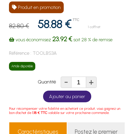
Produit en promotion
58.88 €
TTC
82.80 €
1 coffret
23.92 €
vous économisez
soit
28 %
de remise
Référence :
TOOLBS3A
Article disponible
-
+
Quantité
Ajouter au panier
Pour récompenser votre fidélité en achetant ce produit, vous gagnez un
bon d'achat de
1.18 € TTC
valable sur votre prochaine commande.
Caractéristiques
Postez le premier