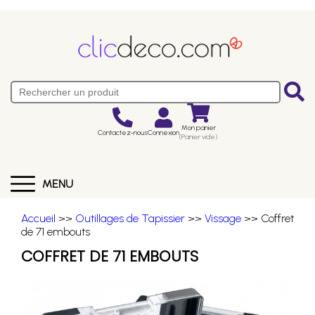
Mon panier
Contactez-nous
Connexion
(Panier vide)
MENU
Accueil
>>
Outillages de Tapissier
>>
Vissage
>> Coffret
de 71 embouts
COFFRET DE 71 EMBOUTS