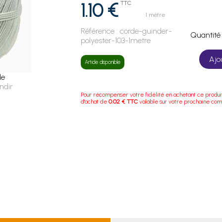
1.10 €
TTC
1 mètre
Référence :
corde-guinder-
Quanti
polyester-103-1metre
Ajo
Article disponible
le
ndir
Pour récompenser votre fidélité en achetant ce produi
d'achat de
0.02 € TTC
valable sur votre prochaine co