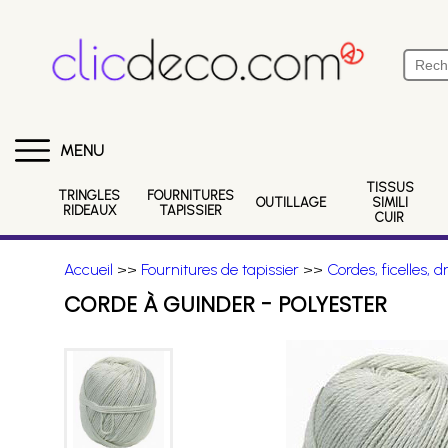
MENU
TISSUS
TRINGLES
FOURNITURES
OUTILLAGE
SIMILI
RIDEAUX
TAPISSIER
CUIR
Accueil
>>
Fournitures de tapissier
>>
Cordes, ficelles, d
CORDE À GUINDER - POLYESTER