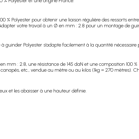
 % Polyester et une origine France.
0 % Polyester pour obtenir une liaison régulière des ressorts entre
 Adapter votre travail à un Ø en mm : 2.8 pour un montage de guin
à guinder Polyester s’adapte facilement à la quantité nécessaire p
Ø en mm : 2.8, une résistance de 145 daN et une composition 100 % 
 canapés, etc., vendue au mètre ou au kilos (1kg = 270 mètres). Ch
 eux et les abaisser à une hauteur définie.