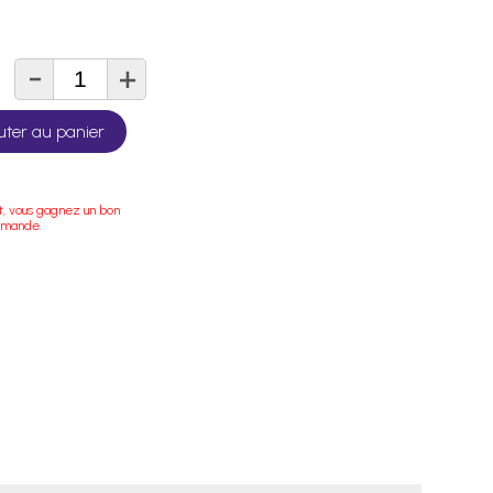
-
+
té
uter au panier
t, vous gagnez un bon
mmande.