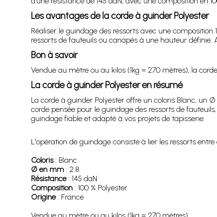
d’une résistance de 145 daN, avec une composition en 100
Les avantages de la corde à guinder Polyester
Réaliser le guindage des ressorts avec une composition 10
ressorts de fauteuils ou canapés à une hauteur définie.
Bon à savoir
Vendue au mètre ou au kilos (1kg = 270 mètres), la corde 
La corde à guinder Polyester en résumé
La corde à guinder Polyester offre un coloris Blanc, un 
corde pensée pour le guindage des ressorts de fauteuils,
guindage fiable et adapté à vos projets de tapisserie.
L'opération de guindage consiste à lier les ressorts entre
Coloris
: Blanc
Ø en mm
: 2.8
Résistance
: 145 daN
Composition
: 100 % Polyester
Origine
: France
Vendue au mètre ou au kilos (1kg = 270 mètres).