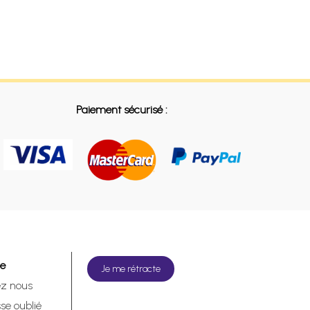
Paiement sécurisé :
de
Je me rétracte
ez nous
se oublié