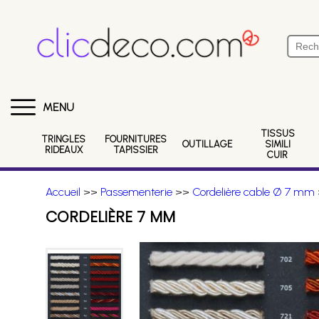
MENU
TISSUS
TRINGLES
FOURNITURES
OUTILLAGE
SIMILI
RIDEAUX
TAPISSIER
CUIR
Accueil
>>
Passementerie
>>
Cordelière cable Ø 7 mm
CORDELIÈRE 7 MM