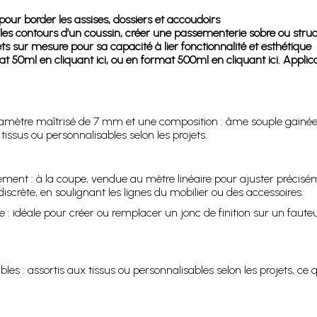
pour border les assises, dossiers et accoudoirs
es contours d’un coussin, créer une passementerie sobre ou struc
ets sur mesure pour sa capacité à lier fonctionnalité et esthétique
50ml en cliquant ici, ou en format 500ml en cliquant ici. Applicat
mètre maîtrisé de 7 mm et une composition : âme souple gainée tex
tissus ou personnalisables selon les projets.
nnement : à la coupe, vendue au mètre linéaire pour ajuster précisé
discrète, en soulignant les lignes du mobilier ou des accessoires.
 idéale pour créer ou remplacer un jonc de finition sur un fauteuil
es : assortis aux tissus ou personnalisables selon les projets, ce q