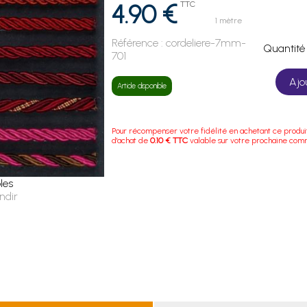
4.90 €
TTC
1 mètre
Référence :
cordeliere-7mm-
Quanti
701
Ajo
Article disponible
Pour récompenser votre fidélité en achetant ce produi
d'achat de
0.10 € TTC
valable sur votre prochaine co
les
ndir