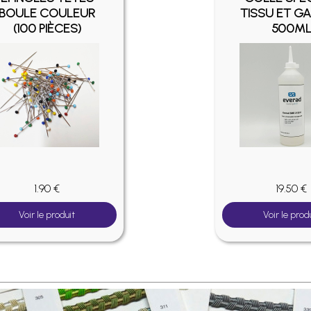
BOULE COULEUR
TISSU ET GA
(100 PIÈCES)
500M
1.90 €
19.50 €
Voir le produit
Voir le prod