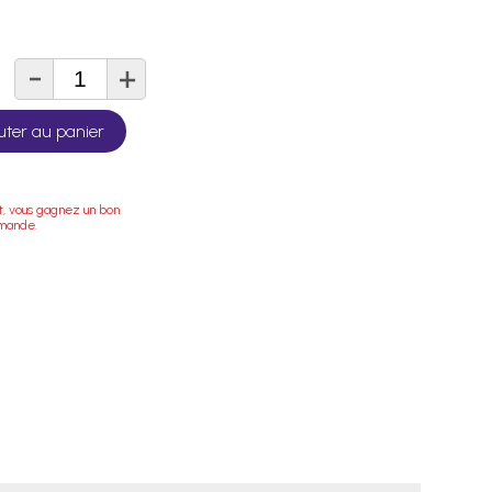
-
+
té
uter au panier
t, vous gagnez un bon
mmande.