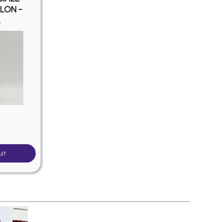
LON -
L
uit