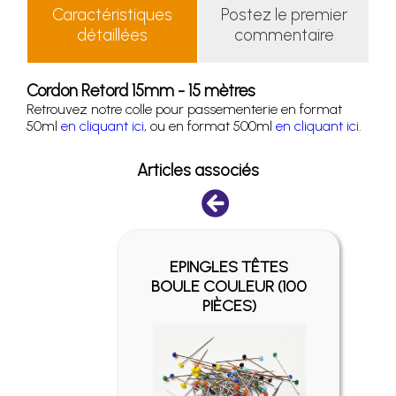
Caractéristiques
Postez le premier
détaillées
commentaire
Cordon Retord 15mm - 15 mètres
Retrouvez notre colle pour passementerie en format
50ml
en cliquant ici
, ou en format 500ml
en cliquant ici
.
Articles associés
EPINGLES TÊTES
TISSU
BOULE COULEUR (100
0ML
PIÈCES)