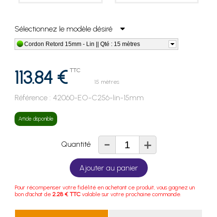
Sélectionnez le modèle désiré
Cordon Retord 15mm - Lin || Qté : 15 mètres
113.84 €
TTC
15 mètres
Référence :
42060-EO-C256-lin-15mm
Article disponible
-
+
Quantité
Ajouter au panier
Pour récompenser votre fidélité en achetant ce produit, vous gagnez un
bon d'achat de
2.28 € TTC
valable sur votre prochaine commande.