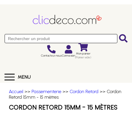
Mon panier
Contactez-nous
Connexion
(Panier vide)
MENU
Accueil
>>
Passementerie
>>
Cordon Retord
>> Cordon
Retord 15mm - 15 mètres
CORDON RETORD 15MM - 15 MÈTRES