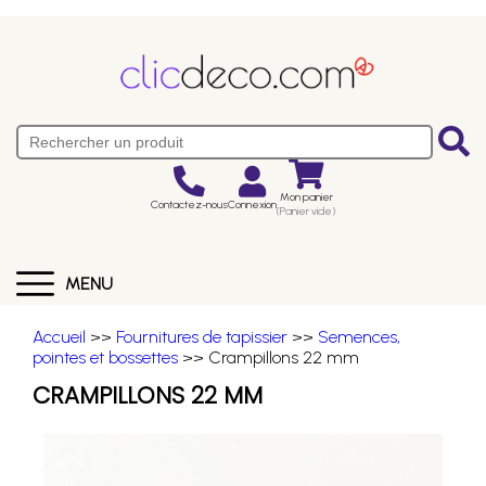
Mon panier
Contactez-nous
Connexion
(Panier vide)
MENU
Accueil
>>
Fournitures de tapissier
>>
Semences,
pointes et bossettes
>> Crampillons 22 mm
CRAMPILLONS 22 MM