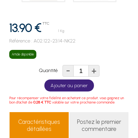
13.90 €
TTC
1 Kg
Référence :
A02.122-23.14-NK22
Article disponible
-
+
Quantité
Ajouter au panier
Pour récompenser votre fidélité en achetant ce produit, vous gagnez un
bon d'achat de
0.28 € TTC
valable sur votre prochaine commande.
Caractéristiques
Postez le premier
détaillées
commentaire