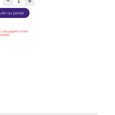
-
+
té
uter au panier
t, vous gagnez un bon
mmande.