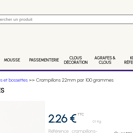
CLOUS
AGRAFES &
K
MOUSSE
PASSEMENTERIE
DÉCORATION
CLOUS
RÉF
 et bossettes
>> Crampillons 22mm par 100 grammes
ES
2.26 €
TTC
0.1 Kg
Référence :
crampillons-