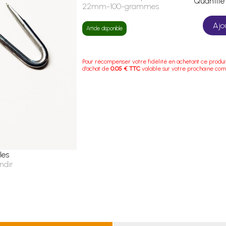
Quanti
22mm-100-grammes
Ajo
Article disponible
Pour récompenser votre fidélité en achetant ce produi
d'achat de
0.05 € TTC
valable sur votre prochaine co
les
ndir