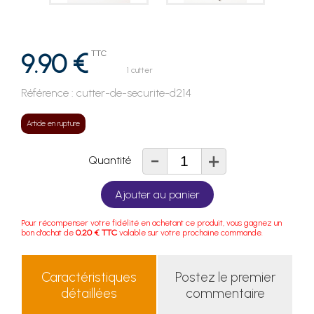
9.90 €
TTC
1 cutter
Référence :
cutter-de-securite-d214
Article en rupture
-
+
Quantité
Ajouter au panier
Pour récompenser votre fidélité en achetant ce produit, vous gagnez un
bon d'achat de
0.20 € TTC
valable sur votre prochaine commande.
Caractéristiques
Postez le premier
détaillées
commentaire