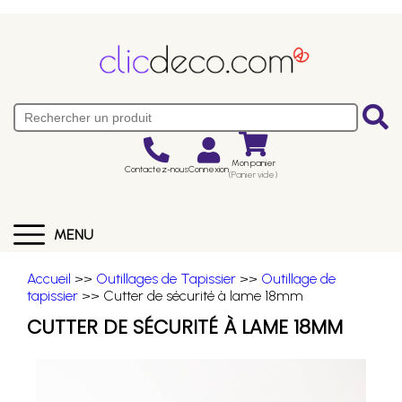
Mon panier
Contactez-nous
Connexion
(Panier vide)
MENU
Accueil
>>
Outillages de Tapissier
>>
Outillage de
tapissier
>> Cutter de sécurité à lame 18mm
CUTTER DE SÉCURITÉ À LAME 18MM