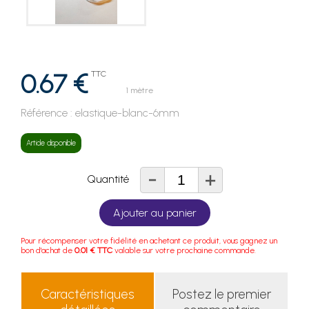
0.67 €
TTC
1 mètre
Référence :
elastique-blanc-6mm
Article disponible
-
+
Quantité
Ajouter au panier
Pour récompenser votre fidélité en achetant ce produit, vous gagnez un
bon d'achat de
0.01 € TTC
valable sur votre prochaine commande.
Caractéristiques
Postez le premier