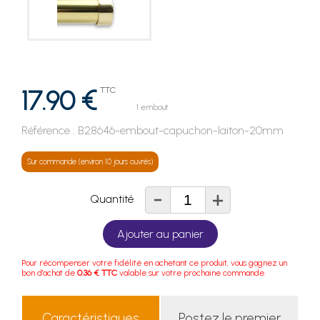
17.90 €
TTC
1 embout
Référence :
B28646-embout-capuchon-laiton-20mm
Sur commande (environ 10 jours ouvrés)
-
+
Quantité
Ajouter au panier
Pour récompenser votre fidélité en achetant ce produit, vous gagnez un
bon d'achat de
0.36 € TTC
valable sur votre prochaine commande.
Caractéristiques
Postez le premier