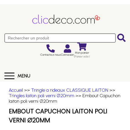
Mon panier
Contactez-nous
Connexion
(Panier vide)
MENU
Accueil
>>
Tringle a rideaux CLASSIQUE LAITON
>>
Tringles laiton poli verni Ø20mm
>> Embout Capuchon
laiton poli verni Ø20mm
EMBOUT CAPUCHON LAITON POLI
VERNI Ø20MM