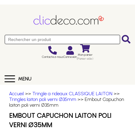
Mon panier
Contactez-nous
Connexion
(Panier vide)
MENU
Accueil
>>
Tringle a rideaux CLASSIQUE LAITON
>>
Tringles laiton poli verni Ø35mm
>> Embout Capuchon
laiton poli verni Ø35mm
EMBOUT CAPUCHON LAITON POLI
VERNI Ø35MM