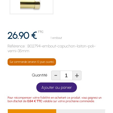
26.90 €
TTC
1 embout
Référence :
B02794-embout-capuchon-laiton-poli-
verni-35mm
Sur commande (environ 10 jours ouvrés)
-
+
Quantité
Ajouter au panier
Pour récompenser votre fidélité en achetant ce produit, vous gagnez un
bon d'achat de
0.54 € TTC
valable sur votre prochaine commande.