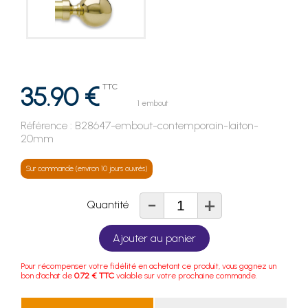
35.90 €
TTC
1 embout
Référence :
B28647-embout-contemporain-laiton-
20mm
Sur commande (environ 10 jours ouvrés)
-
+
Quantité
Ajouter au panier
Pour récompenser votre fidélité en achetant ce produit, vous gagnez un
bon d'achat de
0.72 € TTC
valable sur votre prochaine commande.