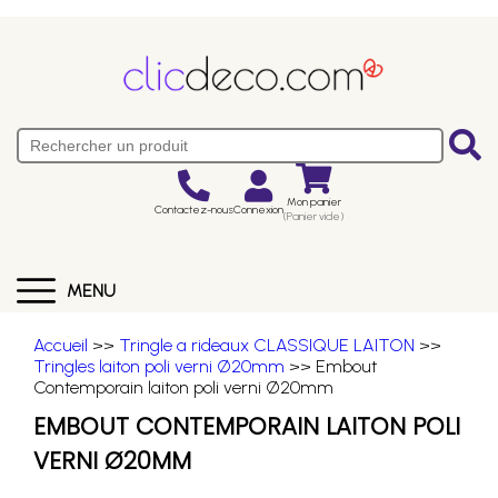
Mon panier
Contactez-nous
Connexion
(Panier vide)
MENU
Accueil
>>
Tringle a rideaux CLASSIQUE LAITON
>>
Tringles laiton poli verni Ø20mm
>> Embout
Contemporain laiton poli verni Ø20mm
EMBOUT CONTEMPORAIN LAITON POLI
VERNI Ø20MM