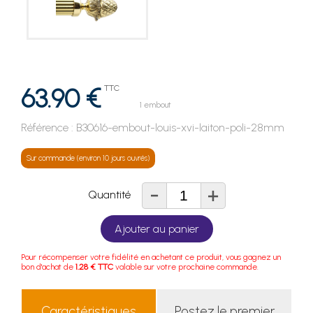
63.90 €
TTC
1 embout
Référence :
B30616-embout-louis-xvi-laiton-poli-28mm
Sur commande (environ 10 jours ouvrés)
-
+
Quantité
Ajouter au panier
Pour récompenser votre fidélité en achetant ce produit, vous gagnez un
bon d'achat de
1.28 € TTC
valable sur votre prochaine commande.
Caractéristiques
Postez le premier