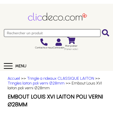
Mon panier
Contactez-nous
Connexion
(Panier vide)
MENU
Accueil
>>
Tringle a rideaux CLASSIQUE LAITON
>>
Tringles laiton poli verni Ø28mm
>> Embout Louis XVI
laiton poli verni Ø28mm
EMBOUT LOUIS XVI LAITON POLI VERNI
Ø28MM