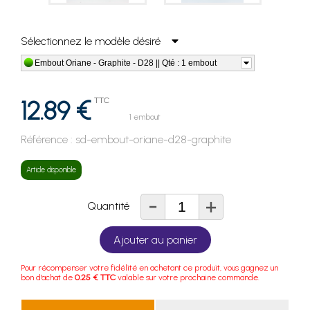
Sélectionnez le modèle désiré
Embout Oriane - Graphite - D28 || Qté : 1 embout
12.89 €
TTC
1 embout
Référence :
sd-embout-oriane-d28-graphite
Article disponible
-
+
Quantité
Ajouter au panier
Pour récompenser votre fidélité en achetant ce produit, vous gagnez un
bon d'achat de
0.25 € TTC
valable sur votre prochaine commande.