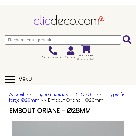
Mon panier
Contactez-nous
Connexion
(Panier vide)
MENU
Accueil
>>
Tringle a rideaux FER FORGE
>>
Tringles fer
forgé Ø28mm
>> Embout Oriane - Ø28mm
EMBOUT ORIANE - Ø28MM