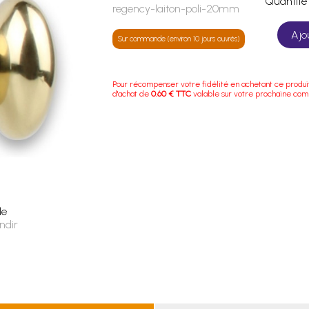
Quanti
regency-laiton-poli-20mm
Ajo
Sur commande (environ 10 jours ouvrés)
Pour récompenser votre fidélité en achetant ce produi
d'achat de
0.60 € TTC
valable sur votre prochaine co
le
ndir