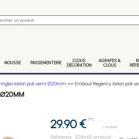
CLOUS
AGRAFES &
K
MOUSSE
PASSEMENTERIE
DÉCORATION
CLOUS
RÉF
ringles laiton poli verni Ø20mm
>> Embout Regency laiton poli 
I Ø20MM
29.90 €
TTC
1 embout
Référence :
B28648-embout-