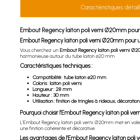
Caractéristiques détail
Embout Regency laiton poli verni Ø20mm pour t
Embout Regency laiton poli verni Ø20mm pour un
Vous cherchez un
Embout Regency laiton poli verni 
harmonieuse autour du tube laiton ø20 mm.
Caractéristiques techniques :
Compatibilité : tube laiton ø20 mm
Coloris : laiton poli verni
Longueur : 28 mm
Hauteur : 30 mm
Utilisation : finition de tringles à rideaux, décoratio
Pourquoi choisir l’Embout Regency laiton poli v
L’Embout Regency laiton poli verni Ø20mm met en valeur 
une finition cohérente et décorative.
Les avantages de l’Embout Regency laiton poli