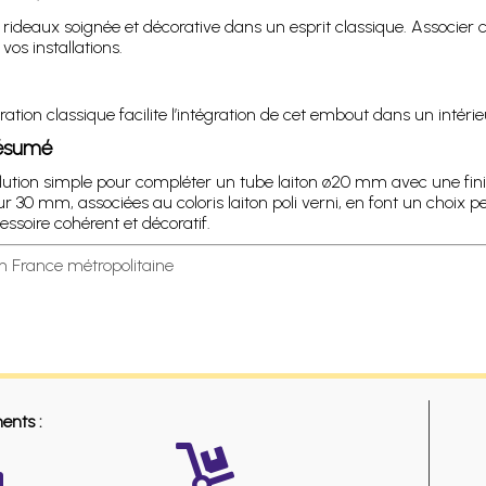
gles à rideaux soignée et décorative dans un esprit classique. Asso
os installations.
coration classique facilite l’intégration de cet embout dans un inté
résumé
ution simple pour compléter un tube laiton ø20 mm avec une finit
30 mm, associées au coloris laiton poli verni, en font un choix 
essoire cohérent et décoratif.
en France métropolitaine
ents :