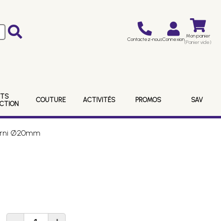
Mon panier
Contactez-nous
Connexion
(Panier vide)
ITS
COUTURE
ACTIVITÉS
PROMOS
SAV
ECTION
verni Ø20mm