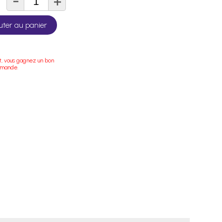
-
+
té
uter au panier
t, vous gagnez un bon
mmande.