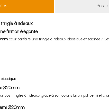
lées
Poste
ringle à rideaux
e finition élégante
Ø20mm
pour parfaire une tringle à rideaux classique et soignée ? Cet
n classique
erni Ø20mm
vos tringles à rideaux grâce à son coloris laiton poli verni et à
 verni Ø20mm