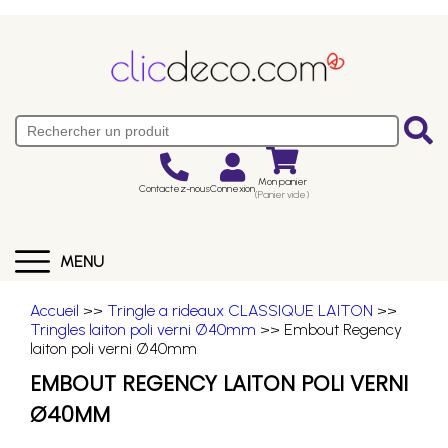
Mon panier
Contactez-nous
Connexion
(Panier vide)
MENU
Accueil
>>
Tringle a rideaux CLASSIQUE LAITON
>>
Tringles laiton poli verni Ø40mm
>> Embout Regency
laiton poli verni Ø40mm
EMBOUT REGENCY LAITON POLI VERNI
Ø40MM