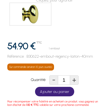
Cliquez pour agrandir
54.90 €
TTC
1 embout
Référence :
B30622-embout-regency-laiton-40mm
Sur commande (environ 10 jours ouvrés)
-
+
Quantité
Ajouter au panier
Pour récompenser votre fidélité en achetant ce produit, vous gagnez un
bon d'achat de
1.10 € TTC
valable sur votre prochaine commande.