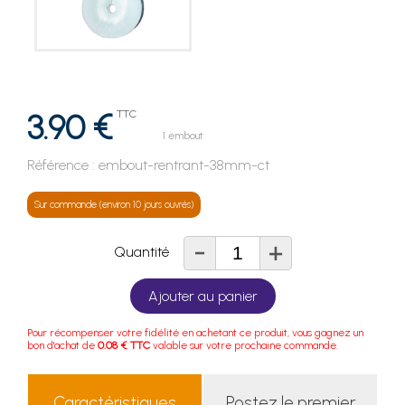
3.90 €
TTC
1 embout
Référence :
embout-rentrant-38mm-ct
Sur commande (environ 10 jours ouvrés)
-
+
Quantité
Ajouter au panier
Pour récompenser votre fidélité en achetant ce produit, vous gagnez un
bon d'achat de
0.08 € TTC
valable sur votre prochaine commande.
Caractéristiques
Postez le premier