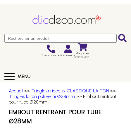
Mon panier
Contactez-nous
Connexion
(Panier vide)
MENU
Accueil
>>
Tringle a rideaux CLASSIQUE LAITON
>>
Tringles laiton poli verni Ø28mm
>> Embout rentrant
pour tube Ø28mm
EMBOUT RENTRANT POUR TUBE
Ø28MM