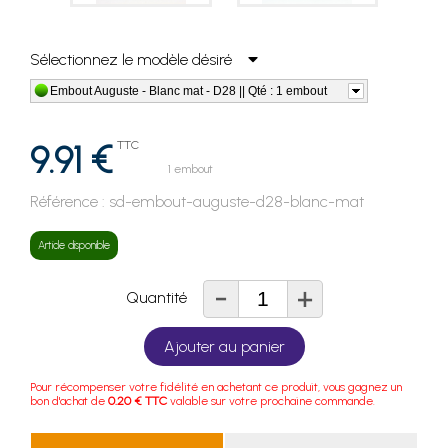
Sélectionnez le modèle désiré
Embout Auguste - Blanc mat - D28 || Qté : 1 embout
9.91 €
TTC
1 embout
Référence :
sd-embout-auguste-d28-blanc-mat
Article disponible
-
+
Quantité
Ajouter au panier
Pour récompenser votre fidélité en achetant ce produit, vous gagnez un
bon d'achat de
0.20 € TTC
valable sur votre prochaine commande.