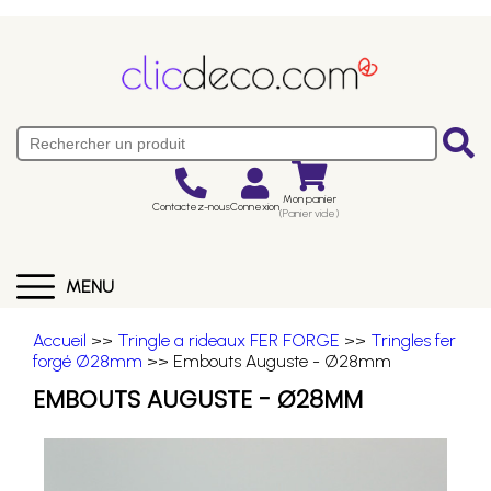
Mon panier
Contactez-nous
Connexion
(Panier vide)
MENU
Accueil
>>
Tringle a rideaux FER FORGE
>>
Tringles fer
forgé Ø28mm
>> Embouts Auguste - Ø28mm
EMBOUTS AUGUSTE - Ø28MM