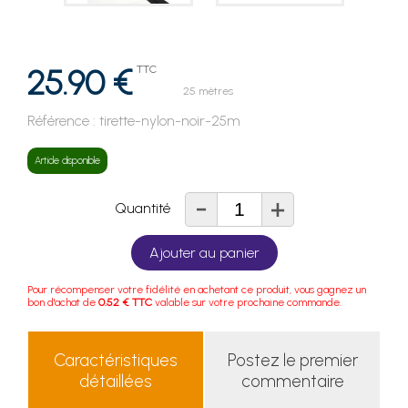
25.90 €
TTC
25 mètres
Référence :
tirette-nylon-noir-25m
Article disponible
-
+
Quantité
Ajouter au panier
Pour récompenser votre fidélité en achetant ce produit, vous gagnez un
bon d'achat de
0.52 € TTC
valable sur votre prochaine commande.
Caractéristiques
Postez le premier
détaillées
commentaire