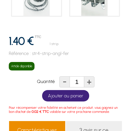
1.40 €
TTC
1 strip
Référence :
str4-strip-angl-fer
Article disponible
-
+
Quantité
Ajouter au panier
Pour récompenser votre fidélité en achetant ce produit, vous gagnez un
bon d'achat de
0.02 € TTC
valable sur votre prochaine commande.
Caractéristiques
3 avis sur ce