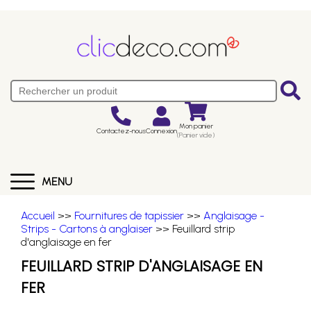
Mon panier
Contactez-nous
Connexion
(Panier vide)
MENU
Accueil
>>
Fournitures de tapissier
>>
Anglaisage -
Strips - Cartons à anglaiser
>> Feuillard strip
d'anglaisage en fer
FEUILLARD STRIP D'ANGLAISAGE EN
FER