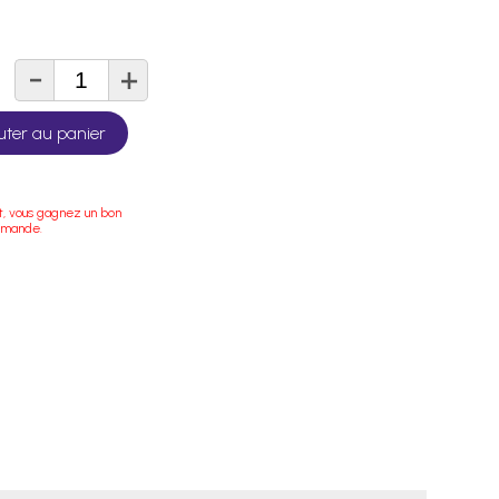
-
+
té
uter au panier
t, vous gagnez un bon
mmande.