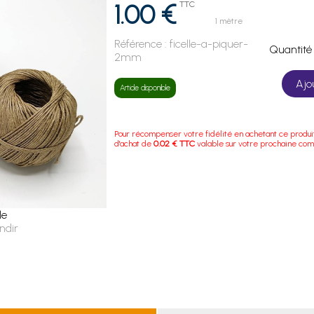
1.00 €
TTC
1 mètre
Référence :
ficelle-a-piquer-
Quanti
2mm
Ajo
Article disponible
Pour récompenser votre fidélité en achetant ce produi
d'achat de
0.02 € TTC
valable sur votre prochaine co
le
ndir