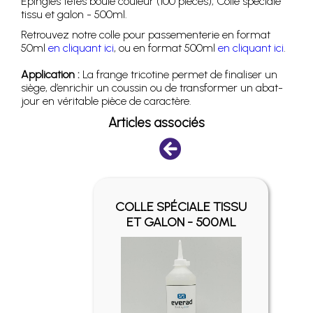
Epingles têtes boule couleur (100 pièces), Colle spéciale
tissu et galon - 500ml.
Retrouvez notre colle pour passementerie en format
50ml
en cliquant ici
, ou en format 500ml
en cliquant ici
.
Application :
La frange tricotine permet de finaliser un
siège, d’enrichir un coussin ou de transformer un abat-
jour en véritable pièce de caractère.
Articles associés
ES
COLLE SPÉCIALE TISSU
(100
ET GALON - 500ML