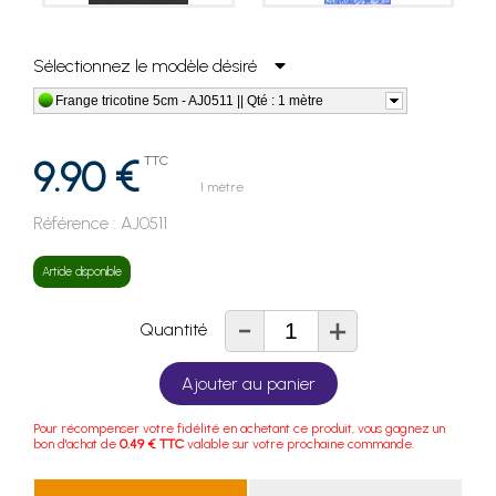
Sélectionnez le modèle désiré
Frange tricotine 5cm - AJ0511 || Qté : 1 mètre
9.90 €
TTC
1 mètre
Référence :
AJ0511
Article disponible
-
+
Quantité
Ajouter au panier
Pour récompenser votre fidélité en achetant ce produit, vous gagnez un
bon d'achat de
0.49 € TTC
valable sur votre prochaine commande.