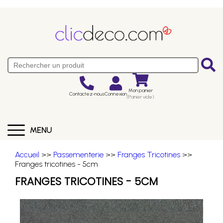
Mon panier
Contactez-nous
Connexion
(Panier vide)
MENU
Accueil
>>
Passementerie
>>
Franges Tricotines
>>
Franges tricotines - 5cm
FRANGES TRICOTINES - 5CM