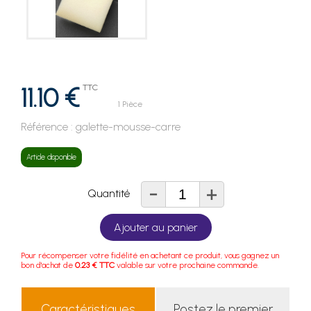
11.10 €
TTC
1 Pièce
Référence :
galette-mousse-carre
Article disponible
-
+
Quantité
Ajouter au panier
Pour récompenser votre fidélité en achetant ce produit, vous gagnez un
bon d'achat de
0.23 € TTC
valable sur votre prochaine commande.
Caractéristiques
Postez le premier