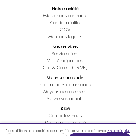
Notre société
Mieux nous connaître
Confidentialité
CGV
Mentions légales
Nos services
Service client
Vos témoignages
Clic & Collect (DRIVE)
Votre commande
Informations commande
Moyens de paiement
Suivre vos achats
Aide
Contactez nous
Mot de passe oublié
Je me rétracte
Nous utilisons des cookies pour améliorer votre expérience.
En savoir plus