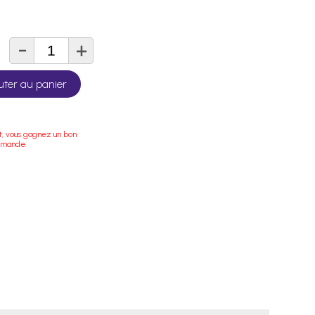
-
+
té
uter au panier
t, vous gagnez un bon
mmande.