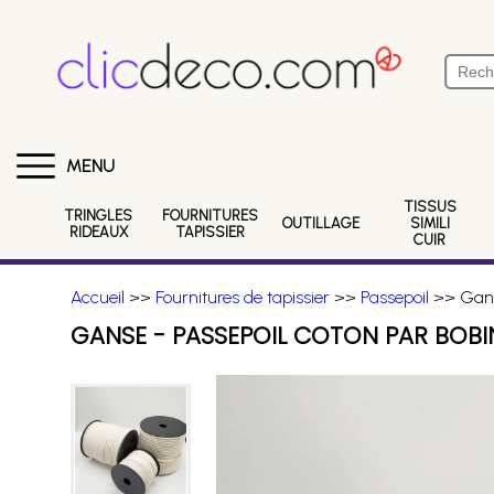
MENU
TISSUS
TRINGLES
FOURNITURES
OUTILLAGE
SIMILI
RIDEAUX
TAPISSIER
CUIR
Accueil
>>
Fournitures de tapissier
>>
Passepoil
>> Gans
GANSE - PASSEPOIL COTON PAR BOBI