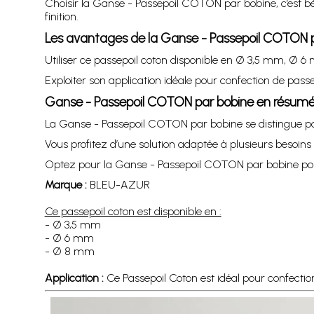
Choisir la Ganse - Passepoil COTON par bobine, c’est bé
finition.
Les avantages de la Ganse - Passepoil COTON 
Utiliser ce passepoil coton disponible en Ø 3,5 mm, Ø 
Exploiter son application idéale pour confection de passem
Ganse - Passepoil COTON par bobine en résum
La Ganse - Passepoil COTON par bobine se distingue par 
Vous profitez d’une solution adaptée à plusieurs besoins de
Optez pour la Ganse - Passepoil COTON par bobine pour 
Marque :
BLEU-AZUR
Ce passepoil coton est disponible en :
- Ø 3,5 mm
- Ø 6 mm
- Ø 8 mm
Application :
Ce Passepoil Coton est idéal pour confecti