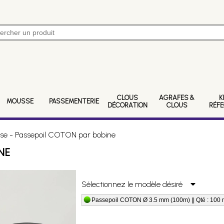
CLOUS
AGRAFES &
K
MOUSSE
PASSEMENTERIE
DÉCORATION
CLOUS
RÉF
e - Passepoil COTON par bobine
NE
Sélectionnez le modèle désiré
Passepoil COTON Ø 3.5 mm (100m) || Qté : 100 