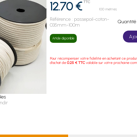
12.70 €
TTC
100 mètres
Référence :
passepoil-coton-
Quanti
035mm-100m
Ajo
Article disponible
Pour récompenser votre fidélité en achetant ce produi
d'achat de
0.25 € TTC
valable sur votre prochaine co
les
ndir