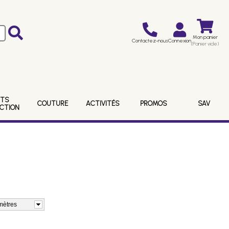
Mon panier
Contactez-nous
Connexion
(Panier vide)
ITS
COUTURE
ACTIVITÉS
PROMOS
SAV
ECTION
mètres