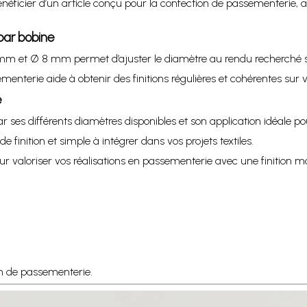
néficier d’un article conçu pour la confection de passementerie, 
par bobine
6 mm et Ø 8 mm permet d’ajuster le diamètre au rendu recherché 
enterie aide à obtenir des finitions régulières et cohérentes sur v
é
ses différents diamètres disponibles et son application idéale po
 finition et simple à intégrer dans vos projets textiles.
valoriser vos réalisations en passementerie avec une finition maî
on de passementerie.