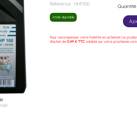
Référence :
HHP100
Quanti
Article disponible
Ajo
Pour récompenser votre fidélité en achetant ce produi
d'achat de
0.49 € TTC
valable sur votre prochaine co
le
ndir