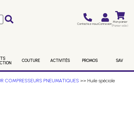
Mon panier
Contactez-nous
Connexion
(Panier vide)
ITS
COUTURE
ACTIVITÉS
PROMOS
SAV
ECTION
UR COMPRESSEURS PNEUMATIQUES
>> Huile spéciale