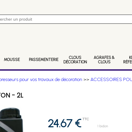
CLOUS
AGRAFES &
K
MOUSSE
PASSEMENTERIE
DÉCORATION
CLOUS
RÉF
resseurs pour vos travaux de décoration
>>
ACCESSOIRES PO
ON - 2L
24.67 €
TTC
1 bidon