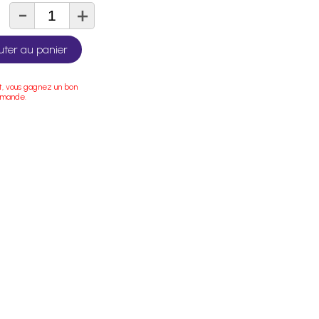
-
+
té
uter au panier
t, vous gagnez un bon
mmande.