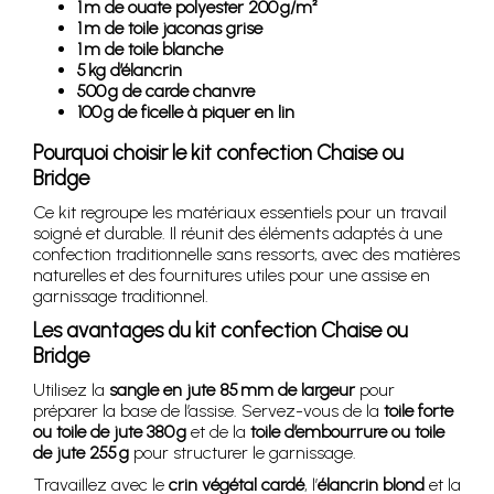
1 m de ouate polyester 200 g/m²
1 m de toile jaconas grise
1 m de toile blanche
5 kg d’élancrin
500 g de carde chanvre
100 g de ficelle à piquer en lin
Pourquoi choisir le kit confection Chaise ou
Bridge
Ce kit regroupe les matériaux essentiels pour un travail
soigné et durable. Il réunit des éléments adaptés à une
confection traditionnelle sans ressorts, avec des matières
naturelles et des fournitures utiles pour une assise en
garnissage traditionnel.
Les avantages du kit confection Chaise ou
Bridge
Utilisez la
sangle en jute 85 mm de largeur
pour
préparer la base de l’assise. Servez-vous de la
toile forte
ou toile de jute 380 g
et de la
toile d’embourrure ou toile
de jute 255 g
pour structurer le garnissage.
Travaillez avec le
crin végétal cardé
, l’
élancrin blond
et la