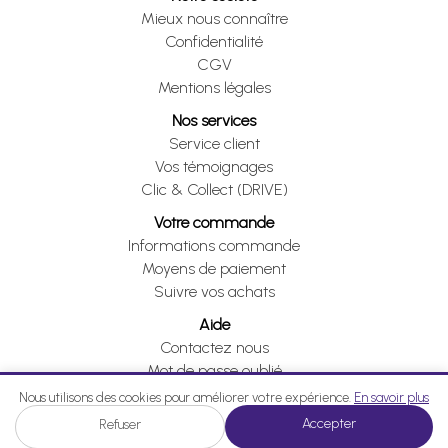
Mieux nous connaître
Confidentialité
CGV
Mentions légales
Nos services
Service client
Vos témoignages
Clic & Collect (DRIVE)
Votre commande
Informations commande
Moyens de paiement
Suivre vos achats
Aide
Contactez nous
Mot de passe oublié
Je me rétracte
Nous utilisons des cookies pour améliorer votre expérience.
En savoir plus
Accepter
Refuser
Je me rétracte