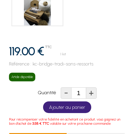
119.00 €
TTC
1 kit
Référence :
kc-bridge-tradi-sans-ressorts
Article disponible
-
+
Quantité
Ajouter au panier
Pour récompenser votre fidélité en achetant ce produit, vous gagnez un
bon d'achat de
3.58 € TTC
valable sur votre prochaine commande.