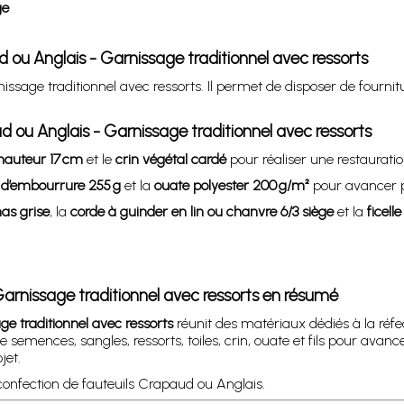
ge
ud ou Anglais - Garnissage traditionnel avec ressorts
ssage traditionnel avec ressorts. Il permet de disposer de fournit
d ou Anglais - Garnissage traditionnel avec ressorts
 hauteur 17 cm
et le
crin végétal cardé
pour réaliser une restauratio
e d’embourrure 255 g
et la
ouate polyester 200 g/m²
pour avancer p
nas grise
, la
corde à guinder en lin ou chanvre 6/3 siège
et la
ficell
Garnissage traditionnel avec ressorts en résumé
ge traditionnel avec ressorts
réunit des matériaux dédiés à la réfe
semences, sangles, ressorts, toiles, crin, ouate et fils pour avanc
jet.
 confection de fauteuils Crapaud ou Anglais.