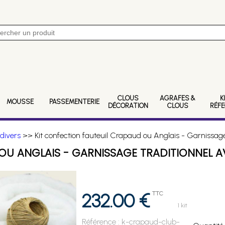
CLOUS
AGRAFES &
K
MOUSSE
PASSEMENTERIE
DÉCORATION
CLOUS
RÉF
 divers
>> Kit confection fauteuil Crapaud ou Anglais - Garnissage 
OU ANGLAIS - GARNISSAGE TRADITIONNEL 
232.00 €
TTC
1 kit
Référence :
k-crapaud-club-