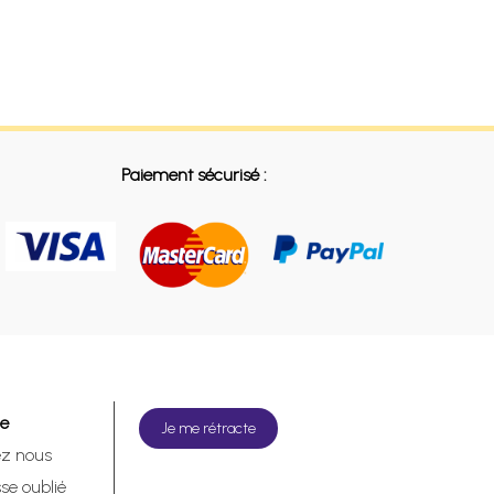
Paiement sécurisé :
de
Je me rétracte
ez nous
se oublié