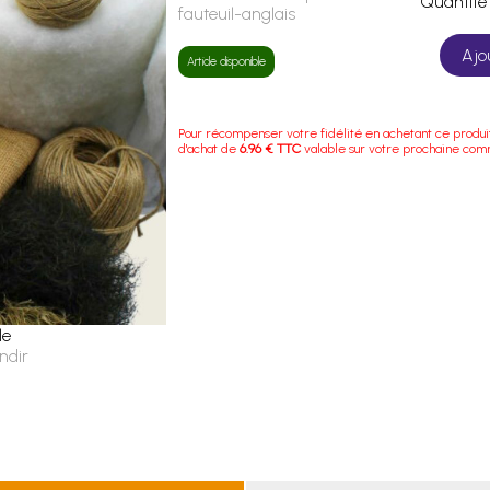
Quanti
fauteuil-anglais
Ajo
Article disponible
Pour récompenser votre fidélité en achetant ce produi
d'achat de
6.96 € TTC
valable sur votre prochaine co
le
ndir