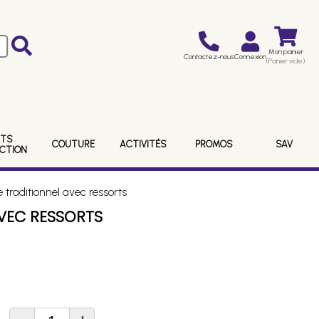
Mon panier
Contactez-nous
Connexion
(Panier vide)
ITS
COUTURE
ACTIVITÉS
PROMOS
SAV
ECTION
traditionnel avec ressorts
AVEC RESSORTS