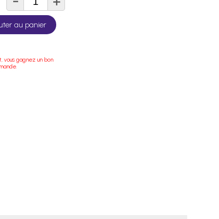
-
+
té
uter au panier
t, vous gagnez un bon
mmande.