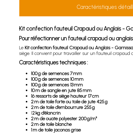
Caractéristiques détail
Kit confection fauteuil Crapaud ou Anglais - Ga
Pour réfectionner un fauteuil crapaud ou anglai
Le
Kit confection fauteuil Crapaud ou Anglais - Garnissa
siège. Il convient pour travailler sur un fauteuil crapaud 
Caractéristiques techniques :
100 g de semences 7 mm
100 g de semences 10 mm
100 g de semences 13 mm
10 m de sangle en jute 85 mm
16 ressorts de siège hauteur 17 cm
2 m de toile forte ou toile de jute 425 g
2 m de toile d’embourrure 255 g
1
2 kg d’élancrin
2 m de ouate polyester 200 g/m²
2 m de toile blanche
1 m de toile jaconas grise