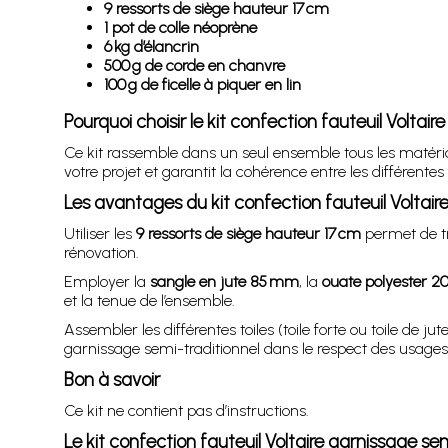
9 ressorts de siège hauteur 17 cm
1 pot de colle néoprène
6 kg d’élancrin
500 g de corde en chanvre
100 g de ficelle à piquer en lin
Pourquoi choisir le kit confection fauteuil Voltai
Ce kit rassemble dans un seul ensemble tous les matériau
votre projet et garantit la cohérence entre les différentes 
Les avantages du kit confection fauteuil Voltair
Utiliser les
9 ressorts de siège hauteur 17 cm
permet de tr
rénovation.
Employer la
sangle en jute 85 mm
, la
ouate polyester 2
et la tenue de l’ensemble.
Assembler les différentes toiles (toile forte ou toile de j
garnissage semi-traditionnel dans le respect des usages 
Bon à savoir
Ce kit ne contient pas d’instructions.
Le kit confection fauteuil Voltaire garnissage s