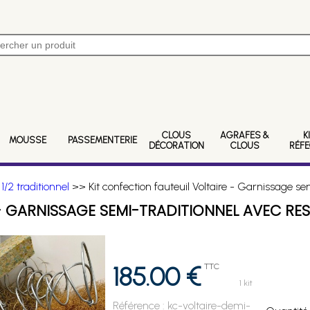
CLOUS
AGRAFES &
K
MOUSSE
PASSEMENTERIE
DÉCORATION
CLOUS
RÉF
 1/2 traditionnel
>> Kit confection fauteuil Voltaire - Garnissage se
 - GARNISSAGE SEMI-TRADITIONNEL AVEC RE
185.00 €
TTC
1 kit
Référence :
kc-voltaire-demi-