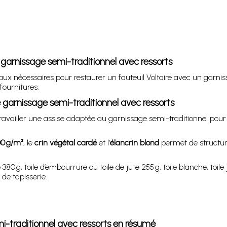
re garnissage semi-traditionnel avec ressorts
x nécessaires pour restaurer un fauteuil Voltaire avec un garnissa
fournitures.
e garnissage semi-traditionnel avec ressorts
availler une assise adaptée au garnissage semi-traditionnel pour 
00 g/m²
, le
crin végétal cardé
et l’
élancrin blond
permet de structure
ute 380 g, toile d’embourrure ou toile de jute 255 g, toile blanche, t
de tapisserie.
emi-traditionnel avec ressorts en résumé