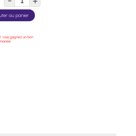
-
+
té
uter au panier
t, vous gagnez un bon
mmande.