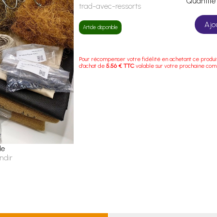
Quanti
trad-avec-ressorts
Ajo
Article disponible
Pour récompenser votre fidélité en achetant ce produi
d'achat de
5.56 € TTC
valable sur votre prochaine co
le
ndir