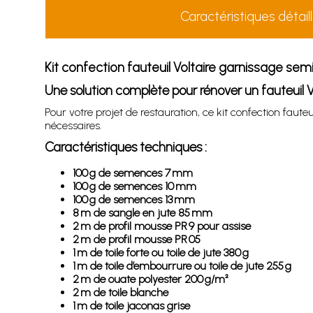
Caractéristiques détail
Kit confection fauteuil Voltaire garnissage sem
Une solution complète pour rénover un fauteuil V
Pour votre projet de restauration, ce kit confection faut
nécessaires.
Caractéristiques techniques :
100 g de semences 7 mm
100 g de semences 10 mm
100 g de semences 13 mm
8 m de sangle en jute 85 mm
2 m de profil mousse PR 9 pour assise
2 m de profil mousse PR 05
1 m de toile forte ou toile de jute 380 g
1 m de toile d’embourrure ou toile de jute 255 g
2 m de ouate polyester 200 g/m²
2 m de toile blanche
1 m de toile jaconas grise