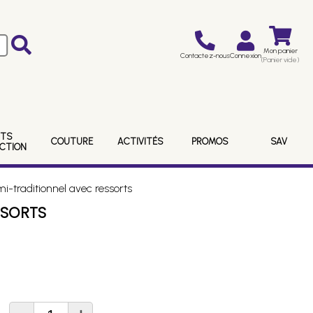
Mon panier
Contactez-nous
Connexion
(Panier vide)
ITS
COUTURE
ACTIVITÉS
PROMOS
SAV
ECTION
mi-traditionnel avec ressorts
SSORTS