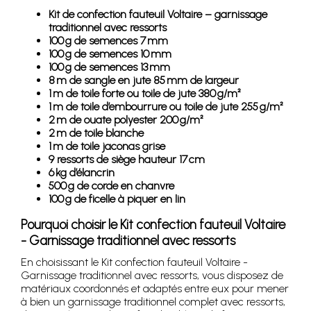
Kit de confection fauteuil Voltaire – garnissage
traditionnel avec ressorts
100 g de semences 7 mm
100 g de semences 10 mm
100 g de semences 13 mm
8 m de sangle en jute 85 mm de largeur
1 m de toile forte ou toile de jute 380 g/m²
1 m de toile d’embourrure ou toile de jute 255 g/m²
2 m de ouate polyester 200 g/m²
2 m de toile blanche
1 m de toile jaconas grise
9 ressorts de siège hauteur 17 cm
6 kg d’élancrin
500 g de corde en chanvre
100 g de ficelle à piquer en lin
Pourquoi choisir le Kit confection fauteuil Voltaire
- Garnissage traditionnel avec ressorts
En choisissant le Kit confection fauteuil Voltaire -
Garnissage traditionnel avec ressorts, vous disposez de
matériaux coordonnés et adaptés entre eux pour mener
à bien un garnissage traditionnel complet avec ressorts,