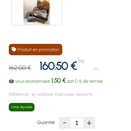
Produit en promotion
160.50 €
TTC
162.00 €
1 kit
1.50 €
vous économisez
soit
0 %
de remise
Référence :
kc-voltaire-trad-avec-ressorts
Article disponible
-
+
Quantité