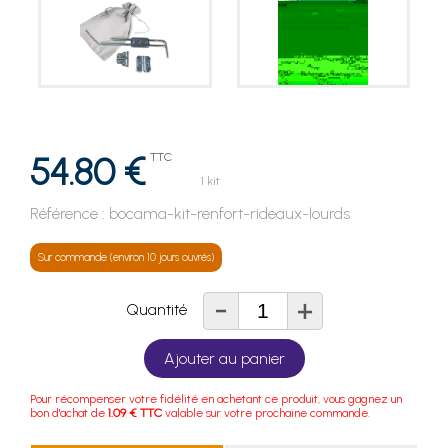
54.80 €
TTC
1 kit
Référence :
bocama-kit-renfort-rideaux-lourds
Sur commande (environ 10 jours ouvrés)
-
+
Quantité
Ajouter au panier
Pour récompenser votre fidélité en achetant ce produit, vous gagnez un
bon d'achat de
1.09 € TTC
valable sur votre prochaine commande.