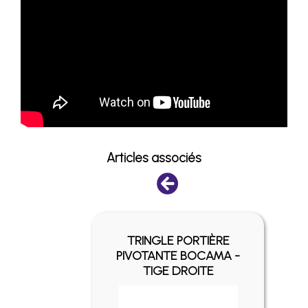
Articles associés
ES ET
TRINGLE PORTIÈRE
POUR
PIVOTANTE BOCAMA -
ÈRE
TIGE DROITE